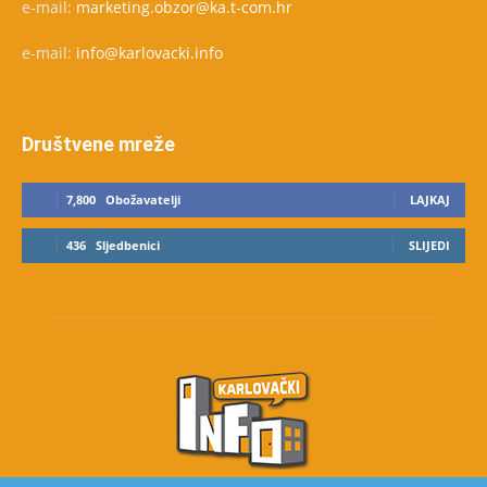
e-mail:
marketing.obzor@ka.t-com.hr
e-mail:
info@karlovacki.info
Društvene mreže
7,800
Obožavatelji
LAJKAJ
436
Sljedbenici
SLIJEDI