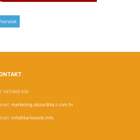
ONTAKT
l: 047/400 626
-mail:
marketing.obzor@ka.t-com.hr
-mail:
info@karlovacki.info