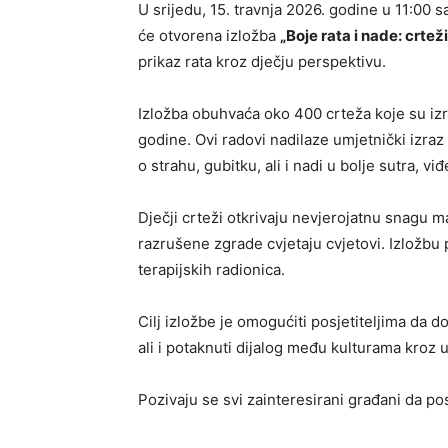
U srijedu, 15. travnja 2026. godine u 11:00 s
će otvorena izložba
„Boje rata i nade: crtež
prikaz rata kroz dječju perspektivu.
Izložba obuhvaća oko 400 crteža koje su izr
godine. Ovi radovi nadilaze umjetnički izraz
o strahu, gubitku, ali i nadi u bolje sutra, v
Dječji crteži otkrivaju nevjerojatnu snagu ma
razrušene zgrade cvjetaju cvjetovi. Izložbu p
terapijskih radionica.
Cilj izložbe je omogućiti posjetiteljima da do
ali i potaknuti dijalog među kulturama kroz
Pozivaju se svi zainteresirani građani da posj