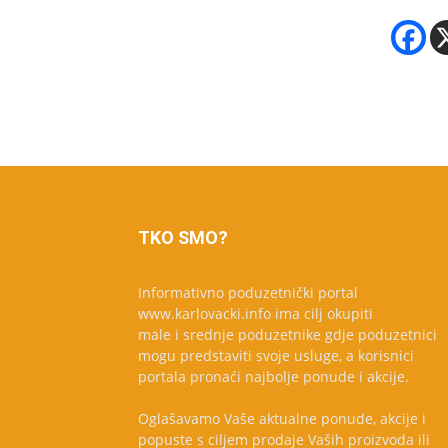
TKO SMO?
Informativno poduzetnički portal
www.karlovacki.info ima cilj okupiti
male i srednje poduzetnike gdje poduzetnici
mogu predstaviti svoje usluge, a korisnici
portala pronaći najbolje ponude i akcije.
Oglašavamo Vaše aktualne ponude, akcije i
popuste s ciljem prodaje Vaših proizvoda ili