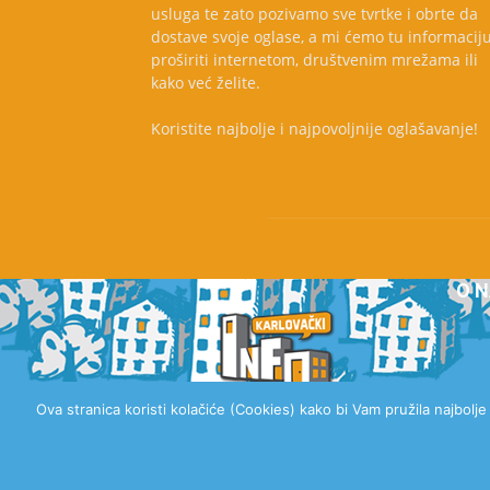
usluga te zato pozivamo sve tvrtke i obrte da
dostave svoje oglase, a mi ćemo tu informacij
proširiti internetom, društvenim mrežama ili
kako već želite.
Koristite najbolje i najpovoljnije oglašavanje!
O 
Ova stranica koristi kolačiće (Cookies) kako bi Vam pružila najbolj
© 2020 Karlovački Info, Sva prava pridržana.