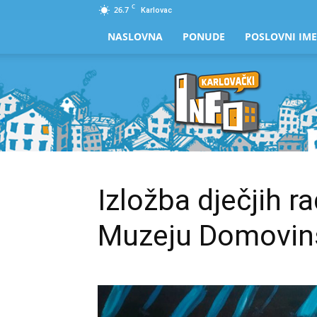
C
26.7
Karlovac
NASLOVNA
PONUDE
POSLOVNI IME
Karlovački
Info
Izložba dječjih r
Muzeju Domovins