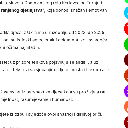
ati u
Muzeju Domovinskog rata Karlovac na Turnju
bit
i ranjenog djetinjstva“
, koja donosi snažan i emotivan
adila djeca iz Ukrajine u razdoblju od 2022. do 2025.
 – oni su istinski emocionalni dokumenti koji svjedoče
iđeni očima najmlađih.
šte: uz prizore tenkova pojavljuju se anđeli, a uz
rate i tekstovi sa sjećanjima djece, nastali tijekom art-
žive svijet iz perspektive djece koja su proživjela rat,
 umjetnost, razumijevanje i humanost.
ete izložbu i svjedoče ovoj snažnoj i dirljivoj priči.