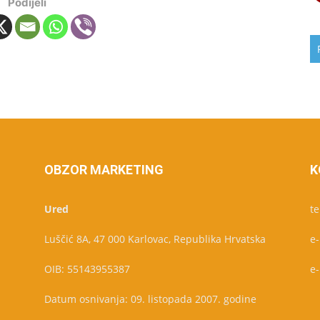
Podijeli
OBZOR MARKETING
K
Ured
te
Luščić 8A, 47 000 Karlovac, Republika Hrvatska
e
OIB: 55143955387
e
Datum osnivanja: 09. listopada 2007. godine