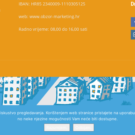
D
IBAN: HR85 2340009-1110305125
u
web: www.obzor-marketing.hr
Radno vrijeme: 08,00 do 16,00 sati
NAMA
e iskustvo pregledavanja. Korištenjem web stranice pristajete na uporabu 
no neke njezine mogućnosti Vam neće biti dostupne.
Razumijem.
Odbijam.