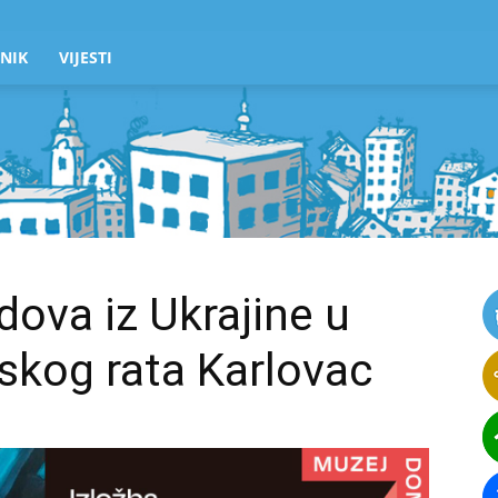
NIK
VIJESTI
adova iz Ukrajine u
kog rata Karlovac