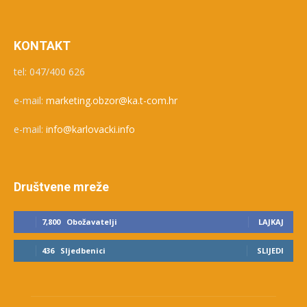
KONTAKT
tel: 047/400 626
e-mail:
marketing.obzor@ka.t-com.hr
e-mail:
info@karlovacki.info
Društvene mreže
7,800
Obožavatelji
LAJKAJ
436
Sljedbenici
SLIJEDI