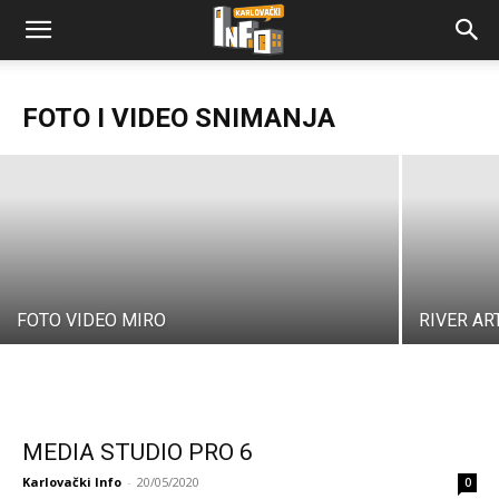
MEDIA STUDIO PRO 6
FOTO I VIDEO SNIMANJA
Karlovački Info
-
20/05/2020
FOTO VIDEO MIRO
RIVER AR
MEDIA STUDIO PRO 6
Karlovački Info
-
20/05/2020
0