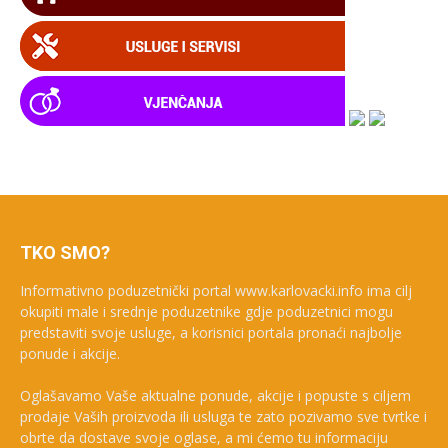
TKO SMO?
Informativno poduzetnički portal www.karlovacki.info ima cilj
okupiti male i srednje poduzetnike gdje poduzetnici mogu
predstaviti svoje usluge, a korisnici portala pronaći najbolje
ponude i akcije.
Oglašavamo Vaše aktualne ponude, akcije i popuste s ciljem
prodaje Vaših proizvoda ili usluga te zato pozivamo sve tvrtke i
obrte da dostave svoje oglase, a mi ćemo tu informaciju