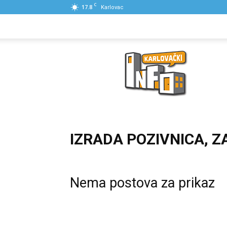
C
17.8
Karlovac
NASLOVNA
PONUDE
POSLOVNI IME
Karlovački
Info
IZRADA POZIVNICA, 
Nema postova za prikaz