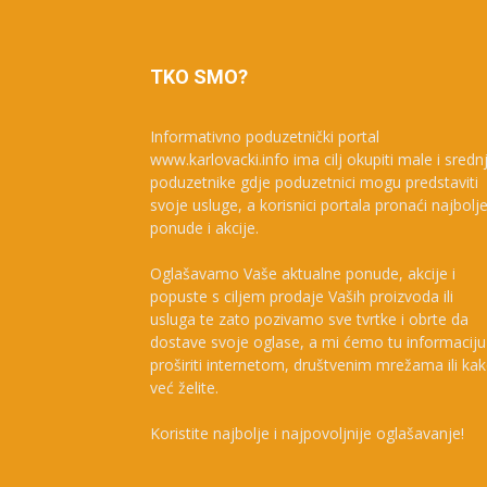
TKO SMO?
Informativno poduzetnički portal
www.karlovacki.info ima cilj okupiti male i sredn
poduzetnike gdje poduzetnici mogu predstaviti
svoje usluge, a korisnici portala pronaći najbolj
ponude i akcije.
Oglašavamo Vaše aktualne ponude, akcije i
popuste s ciljem prodaje Vaših proizvoda ili
usluga te zato pozivamo sve tvrtke i obrte da
dostave svoje oglase, a mi ćemo tu informaciju
proširiti internetom, društvenim mrežama ili ka
već želite.
Koristite najbolje i najpovoljnije oglašavanje!