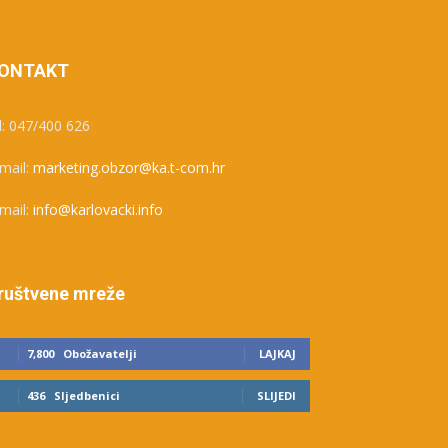
ONTAKT
l: 047/400 626
mail:
marketing.obzor@ka.t-com.hr
mail:
info@karlovacki.info
ruštvene mreže
7,800
Obožavatelji
LAJKAJ
436
Sljedbenici
SLIJEDI