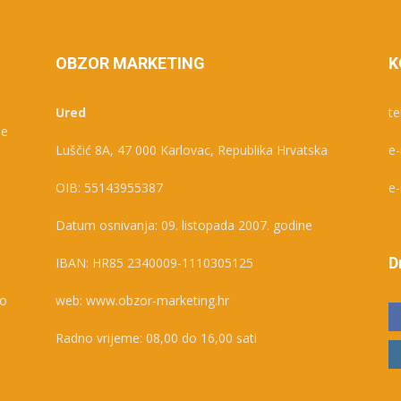
OBZOR MARKETING
K
Ured
te
je
Luščić 8A, 47 000 Karlovac, Republika Hrvatska
e-
e
OIB: 55143955387
e-
Datum osnivanja: 09. listopada 2007. godine
D
IBAN: HR85 2340009-1110305125
ko
web: www.obzor-marketing.hr
Radno vrijeme: 08,00 do 16,00 sati