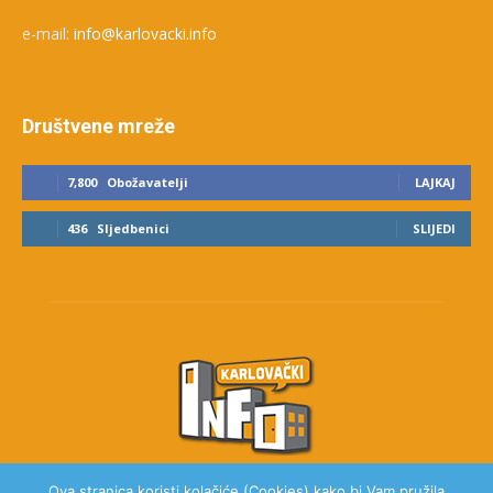
e-mail:
info@karlovacki.info
Društvene mreže
7,800
Obožavatelji
LAJKAJ
436
Sljedbenici
SLIJEDI
Ova stranica koristi kolačiće (Cookies) kako bi Vam pružila