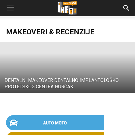
LEONARDA BOUTIQUE
MAKEOVERI & RECENZIJE
Karlovački Info
-
10/09/2018
DENTALNI MAKEOVER DENTALNO IMPLANTOLOŠKO
PROTETSKOG CENTRA HURČAK