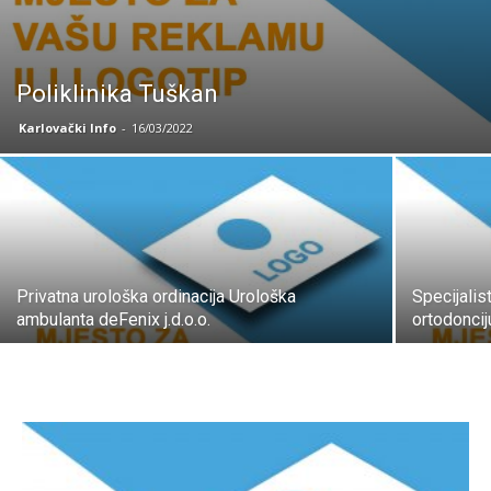
Poliklinika Tuškan
Karlovački Info
-
16/03/2022
Privatna urološka ordinacija Urološka
Specijalis
ambulanta deFenix j.d.o.o.
ortodoncij