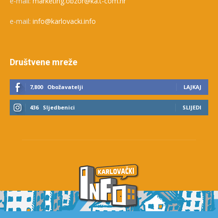
e-mail:
marketing.obzor@ka.t-com.hr
e-mail:
info@karlovacki.info
Društvene mreže
7,800
Obožavatelji
LAJKAJ
436
Sljedbenici
SLIJEDI