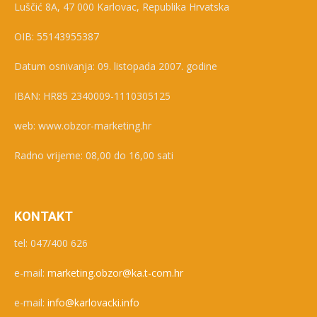
Luščić 8A, 47 000 Karlovac, Republika Hrvatska
OIB: 55143955387
Datum osnivanja: 09. listopada 2007. godine
IBAN: HR85 2340009-1110305125
web: www.obzor-marketing.hr
Radno vrijeme: 08,00 do 16,00 sati
KONTAKT
tel: 047/400 626
e-mail:
marketing.obzor@ka.t-com.hr
e-mail:
info@karlovacki.info