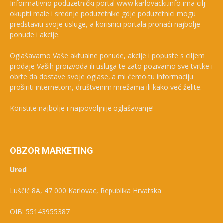
Informativno poduzetnički portal www.karlovacki.info ima cilj
okupiti male i srednje poduzetnike gdje poduzetnici mogu
predstaviti svoje usluge, a korisnici portala pronaći najbolje
ponude i akcije.
Oglašavamo Vaše aktualne ponude, akcije i popuste s ciljem
prodaje Vaših proizvoda ili usluga te zato pozivamo sve tvrtke i
obrte da dostave svoje oglase, a mi ćemo tu informaciju
proširiti internetom, društvenim mrežama ili kako već želite.
Koristite najbolje i najpovoljnije oglašavanje!
OBZOR MARKETING
Ured
Luščić 8A, 47 000 Karlovac, Republika Hrvatska
OIB: 55143955387