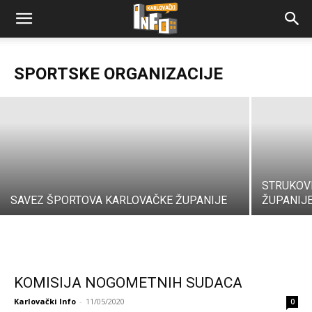
MLADOST d.o.o. za športsku djelatnost
SPORTSKE ORGANIZACIJE
Karlovački Info
-
11/05/2020
STRUKOV
SAVEZ ŠPORTOVA KARLOVAČKE ŽUPANIJE
ŽUPANIJ
KOMISIJA NOGOMETNIH SUDACA
Karlovački Info
-
11/05/2020
0