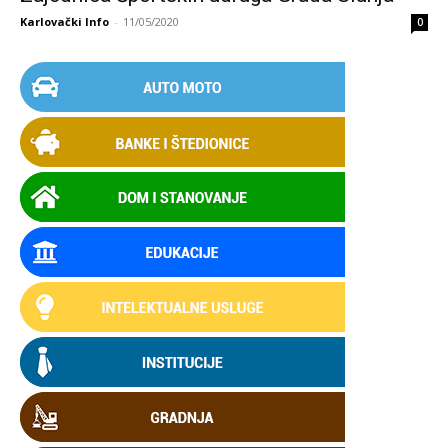
Karlovački Info
-
11/05/2020
0