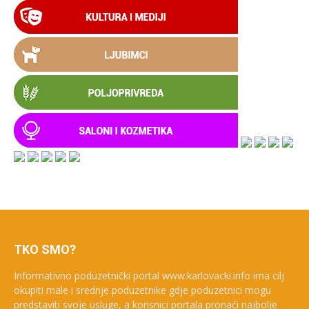
TKO SMO?
Informativno poduzetnički portal www.karlovacki.info ima cilj
okupiti male i srednje poduzetnike gdje poduzetnici mogu
predstaviti svoje usluge, a korisnici portala pronaći najbolje