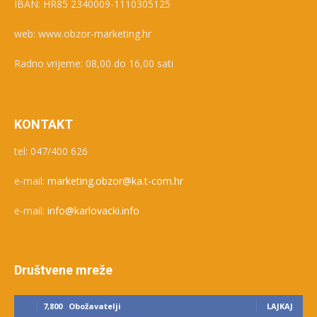
IBAN: HR85 2340009-1110305125
web: www.obzor-marketing.hr
Radno vrijeme: 08,00 do 16,00 sati
KONTAKT
tel: 047/400 626
e-mail:
marketing.obzor@ka.t-com.hr
e-mail:
info@karlovacki.info
Društvene mreže
7,800
Obožavatelji
LAJKAJ