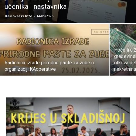
učenika i nastavnika
Karlovački Info
-
14/05/2026
Hoće li u 2
građevinsk
Radionica izrade prirodne paste za zube u
otkriva det
organizaciji KAoperative
nekretnina