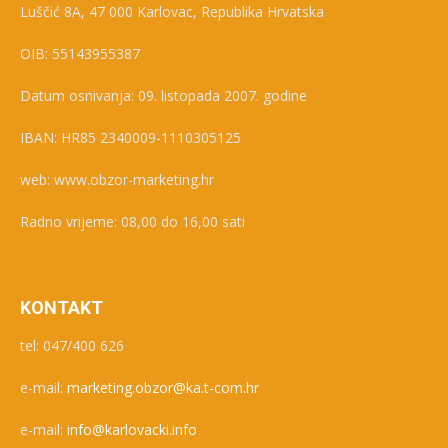
Luščić 8A, 47 000 Karlovac, Republika Hrvatska
OIB: 55143955387
Datum osnivanja: 09. listopada 2007. godine
IBAN: HR85 2340009-1110305125
web: www.obzor-marketing.hr
Radno vrijeme: 08,00 do 16,00 sati
KONTAKT
tel: 047/400 626
e-mail:
marketing.obzor@ka.t-com.hr
e-mail:
info@karlovacki.info