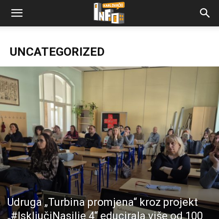
UNCATEGORIZED
Udruga „Turbina promjena“ kroz projekt
„#IsključiNasilje 4“ educirala više od 100