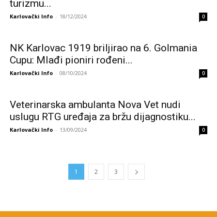
turizmu...
Karlovački Info
-
18/12/2024
0
NK Karlovac 1919 briljirao na 6. Golmania
Cupu: Mlađi pioniri rođeni...
Karlovački Info
-
08/10/2024
0
Veterinarska ambulanta Nova Vet nudi
uslugu RTG uređaja za bržu dijagnostiku...
Karlovački Info
-
13/09/2024
0
1
2
3