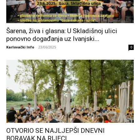
Šarena, živa i glasna: U Skladišnoj ulici
ponovno događanja uz Ivanjski...
Karlovački Info
-
23/06/2025
0
OTVORIO SE NAJLJEPŠI DNEVNI
BORAVAK NA RIJECI