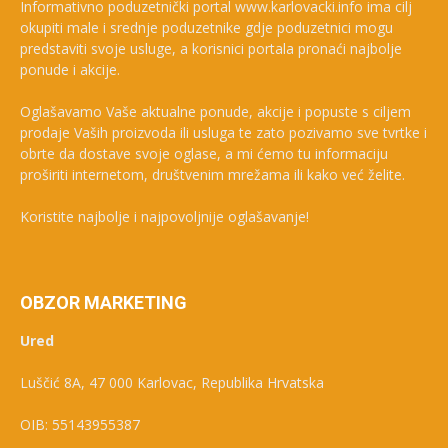
Informativno poduzetnički portal www.karlovacki.info ima cilj
okupiti male i srednje poduzetnike gdje poduzetnici mogu
predstaviti svoje usluge, a korisnici portala pronaći najbolje
ponude i akcije.
Oglašavamo Vaše aktualne ponude, akcije i popuste s ciljem
prodaje Vaših proizvoda ili usluga te zato pozivamo sve tvrtke i
obrte da dostave svoje oglase, a mi ćemo tu informaciju
proširiti internetom, društvenim mrežama ili kako već želite.
Koristite najbolje i najpovoljnije oglašavanje!
OBZOR MARKETING
Ured
Luščić 8A, 47 000 Karlovac, Republika Hrvatska
OIB: 55143955387