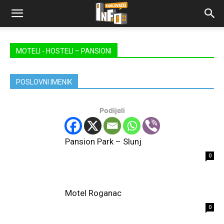
MOTELI - HOSTELI – PANSIONI
POSLOVNI IMENIK
Podijeli
Pansion Park – Slunj
0
Motel Roganac
0