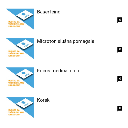
Bauerfeind
0
Microton slušna pomagala
0
Focus medical d.o.o.
0
Korak
0