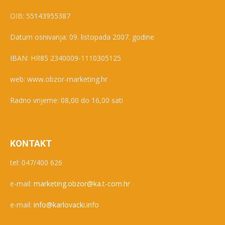
OIB: 55143955387
Datum osnivanja: 09. listopada 2007. godine
IBAN: HR85 2340009-1110305125
web: www.obzor-marketing.hr
Radno vrijeme: 08,00 do 16,00 sati
KONTAKT
tel: 047/400 626
e-mail:
marketing.obzor@ka.t-com.hr
e-mail:
info@karlovacki.info