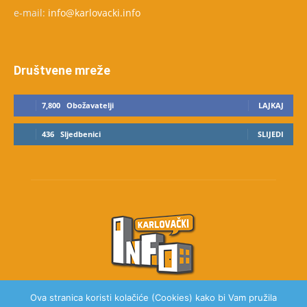
e-mail:
info@karlovacki.info
Društvene mreže
7,800
Obožavatelji
LAJKAJ
436
Sljedbenici
SLIJEDI
Ova stranica koristi kolačiće (Cookies) kako bi Vam pružila