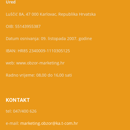
Ured
Luščić 8A, 47 000 Karlovac, Republika Hrvatska
OIB: 55143955387
Datum osnivanja: 09. listopada 2007. godine
IBAN: HR85 2340009-1110305125
web: www.obzor-marketing.hr
Radno vrijeme: 08,00 do 16,00 sati
KONTAKT
tel: 047/400 626
e-mail:
marketing.obzor@ka.t-com.hr