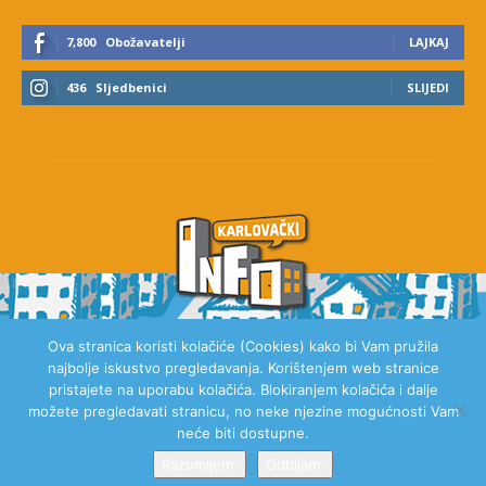
7,800
Obožavatelji
LAJKAJ
436
Sljedbenici
SLIJEDI
Ova stranica koristi kolačiće (Cookies) kako bi Vam pružila
najbolje iskustvo pregledavanja. Korištenjem web stranice
O NAMA
pristajete na uporabu kolačića. Blokiranjem kolačića i dalje
možete pregledavati stranicu, no neke njezine mogućnosti Vam
neće biti dostupne.
Razumijem.
Odbijam.
© 2020 Karlovački Info, Sva prava pridržana.