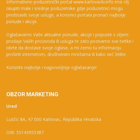
Informativno poduzetnički portal www.karlovacki.info ima cilj
okupiti male i srednje poduzetnike gdje poduzetnici mogu
predstaviti svoje usluge, a korisnici portala pronaći najbolje
ponude i akcije.
Oglašavamo Vaše aktualne ponude, akcije i popuste s ciljem
prodaje Vaših proizvoda ili usluga te zato pozivamo sve tvrtke i
obrte da dostave svoje oglase, a mi ćemo tu informaciju
proširiti internetom, društvenim mrežama ili kako već želite.
Koristite najbolje i najpovoljnije oglašavanje!
OBZOR MARKETING
Ured
Luščić 8A, 47 000 Karlovac, Republika Hrvatska
OIB: 55143955387