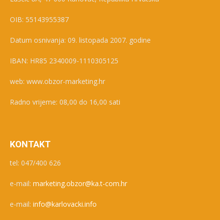
OIB: 55143955387
Datum osnivanja: 09. listopada 2007. godine
IBAN: HR85 2340009-1110305125
web: www.obzor-marketing.hr
Radno vrijeme: 08,00 do 16,00 sati
KONTAKT
tel: 047/400 626
e-mail:
marketing.obzor@ka.t-com.hr
e-mail:
info@karlovacki.info