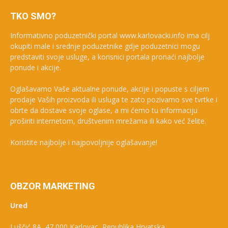
TKO SMO?
Informativno poduzetnički portal www.karlovacki.info ima cilj
okupiti male i srednje poduzetnike gdje poduzetnici mogu
predstaviti svoje usluge, a korisnici portala pronaći najbolje
ponude i akcije.
Oglašavamo Vaše aktualne ponude, akcije i popuste s ciljem
prodaje Vaših proizvoda ili usluga te zato pozivamo sve tvrtke i
obrte da dostave svoje oglase, a mi ćemo tu informaciju
proširiti internetom, društvenim mrežama ili kako već želite.
Koristite najbolje i najpovoljnije oglašavanje!
OBZOR MARKETING
Ured
Luščić 8A, 47 000 Karlovac, Republika Hrvatska