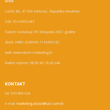
Ured
Luščić 8A, 47 000 Karlovac, Republika Hrvatska
OIB: 55143955387
Datum osnivanja: 09. listopada 2007. godine
IBAN: HR85 2340009-1110305125
web: www.obzor-marketing.hr
Radno vrijeme: 08,00 do 16,00 sati
KONTAKT
tel: 047/400 626
e-mail:
marketing.obzor@ka.t-com.hr