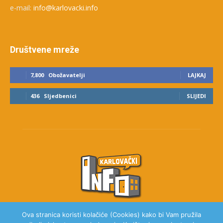
e-mail:
info@karlovacki.info
Društvene mreže
7,800
Obožavatelji
LAJKAJ
436
Sljedbenici
SLIJEDI
Ova stranica koristi kolačiće (Cookies) kako bi Vam pružila