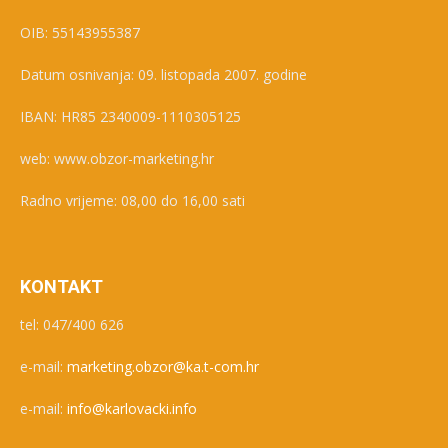
OIB: 55143955387
Datum osnivanja: 09. listopada 2007. godine
IBAN: HR85 2340009-1110305125
web: www.obzor-marketing.hr
Radno vrijeme: 08,00 do 16,00 sati
KONTAKT
tel: 047/400 626
e-mail:
marketing.obzor@ka.t-com.hr
e-mail:
info@karlovacki.info