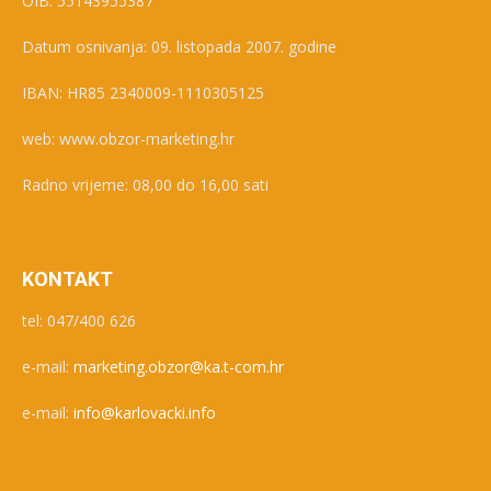
OIB: 55143955387
Datum osnivanja: 09. listopada 2007. godine
IBAN: HR85 2340009-1110305125
web: www.obzor-marketing.hr
Radno vrijeme: 08,00 do 16,00 sati
KONTAKT
tel: 047/400 626
e-mail:
marketing.obzor@ka.t-com.hr
e-mail:
info@karlovacki.info