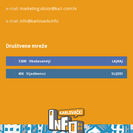
e-mail:
marketing.obzor@ka.t-com.hr
e-mail:
info@karlovacki.info
Društvene mreže
7,800
Obožavatelji
LAJKAJ
436
Sljedbenici
SLIJEDI