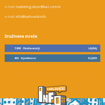
e-mail:
marketing.obzor@ka.t-com.hr
e-mail:
info@karlovacki.info
Društvene mreže
7,800
Obožavatelji
LAJKAJ
436
Sljedbenici
SLIJEDI