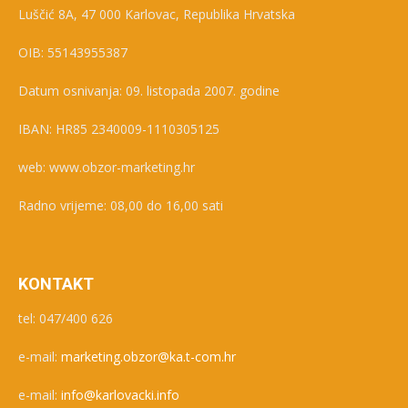
Luščić 8A, 47 000 Karlovac, Republika Hrvatska
OIB: 55143955387
Datum osnivanja: 09. listopada 2007. godine
IBAN: HR85 2340009-1110305125
web: www.obzor-marketing.hr
Radno vrijeme: 08,00 do 16,00 sati
KONTAKT
tel: 047/400 626
e-mail:
marketing.obzor@ka.t-com.hr
e-mail:
info@karlovacki.info