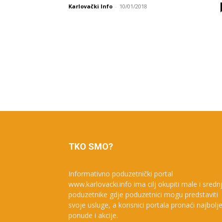
Karlovački Info
-
10/01/2018
TKO SMO?
Informativno poduzetnički portal
www.karlovacki.info ima cilj okupiti male i sredn
poduzetnike gdje poduzetnici mogu predstaviti
svoje usluge, a korisnici portala pronaći najbolj
ponude i akcije.