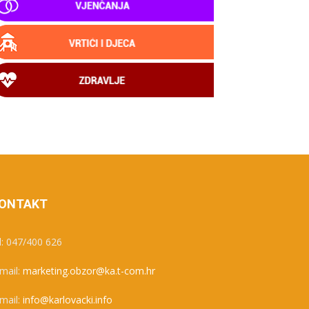
ONTAKT
l: 047/400 626
mail:
marketing.obzor@ka.t-com.hr
mail:
info@karlovacki.info