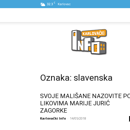
C
32.3
Karlovac
NASLOVNA
PONUDE
POSLOVNI IME
Karlovački
Info
Oznaka: slavenska
SVOJE MALIŠANE NAZOVITE P
LIKOVIMA MARIJE JURIĆ
ZAGORKE
Karlovački Info
-
14/05/2018