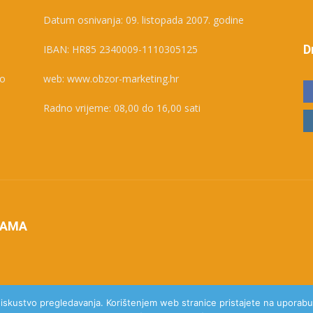
Datum osnivanja: 09. listopada 2007. godine
D
IBAN: HR85 2340009-1110305125
ko
web: www.obzor-marketing.hr
Radno vrijeme: 08,00 do 16,00 sati
NAMA
e iskustvo pregledavanja. Korištenjem web stranice pristajete na uporabu 