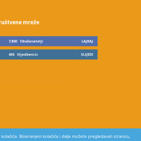
ruštvene mreže
7,800
Obožavatelji
LAJKAJ
436
Sljedbenici
SLIJEDI
kolačića. Blokiranjem kolačića i dalje možete pregledavati stranicu,