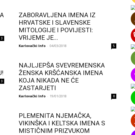
ŠA
ZABORAVLJENA IMENA IZ
HRVATSKE I SLAVENSKE
MITOLOGIJE I POVIJESTI:
VRIJEME JE...
3
Karlovački Info
-
04/03/2018
5
NAJLJEPŠA SVEVREMENSKA
!
ŽENSKA KRŠĆANSKA IMENA
KOJA NIKADA NE ĆE
3
ZASTARJETI
Karlovački Info
-
19/01/2018
0
PLEMENITA NJEMAČKA,
VIKINŠKA I KELTSKA IMENA S
MISTIČNIM PRIZVUKOM