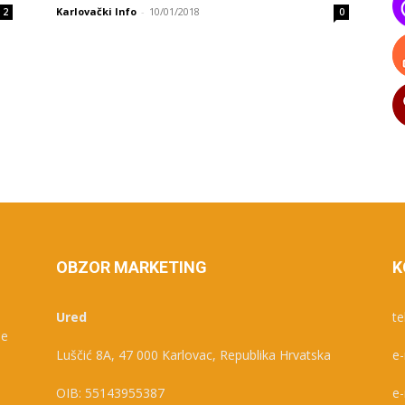
Karlovački Info
-
10/01/2018
2
0
OBZOR MARKETING
K
Ured
te
je
Luščić 8A, 47 000 Karlovac, Republika Hrvatska
e-
e
OIB: 55143955387
e-