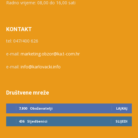
Radno vrijeme: 08,00 do 16,00 sati
KONTAKT
tel: 047/400 626
e-mail:
marketing.obzor@ka.t-com.hr
e-mail:
info@karlovacki.info
Društvene mreže
7,800
Obožavatelji
LAJKAJ
436
Sljedbenici
SLIJEDI