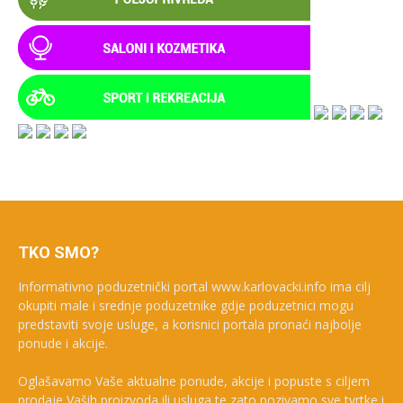
TKO SMO?
Informativno poduzetnički portal www.karlovacki.info ima cilj
okupiti male i srednje poduzetnike gdje poduzetnici mogu
predstaviti svoje usluge, a korisnici portala pronaći najbolje
ponude i akcije.
Oglašavamo Vaše aktualne ponude, akcije i popuste s ciljem
prodaje Vaših proizvoda ili usluga te zato pozivamo sve tvrtke i