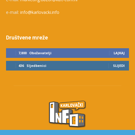
e-mail:
info@karlovacki.info
Društvene mreže
7,800
Obožavatelji
LAJKAJ
436
Sljedbenici
SLIJEDI