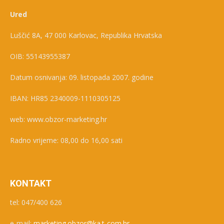
Ured
Luščić 8A, 47 000 Karlovac, Republika Hrvatska
OIB: 55143955387
Datum osnivanja: 09. listopada 2007. godine
IBAN: HR85 2340009-1110305125
web: www.obzor-marketing.hr
Radno vrijeme: 08,00 do 16,00 sati
KONTAKT
tel: 047/400 626
e-mail:
marketing.obzor@ka.t-com.hr