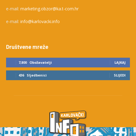
e-mail:
marketing.obzor@ka.t-com.hr
e-mail:
info@karlovacki.info
Društvene mreže
7,800
Obožavatelji
LAJKAJ
436
Sljedbenici
SLIJEDI