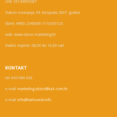
OIB: 55143955387
Datum osnivanja: 09. listopada 2007. godine
IBAN: HR85 2340009-1110305125
web: www.obzor-marketing.hr
Radno vrijeme: 08,00 do 16,00 sati
KONTAKT
tel: 047/400 626
e-mail:
marketing.obzor@ka.t-com.hr
e-mail:
info@karlovacki.info