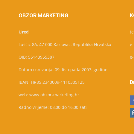
OBZOR MARKETING
K
Ured
te
Luščić 8A, 47 000 Karlovac, Republika Hrvatska
e
OIB: 55143955387
e
Datum osnivanja: 09. listopada 2007. godine
D
IBAN: HR85 2340009-1110305125
u
web: www.obzor-marketing.hr
Radno vrijeme: 08,00 do 16,00 sati