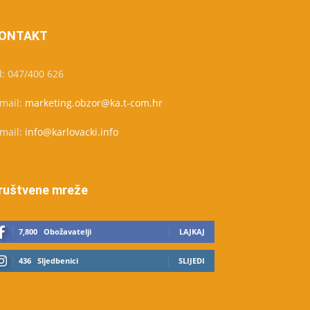
ONTAKT
l: 047/400 626
-mail:
marketing.obzor@ka.t-com.hr
-mail:
info@karlovacki.info
ruštvene mreže
7,800
Obožavatelji
LAJKAJ
436
Sljedbenici
SLIJEDI