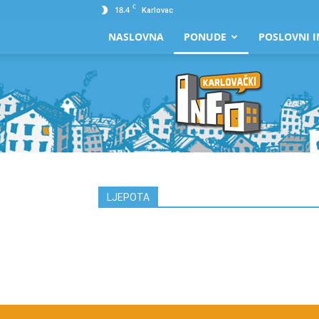
C
18.4
Karlovac
NASLOVNA
PONUDE
POSLOVNI I
Karlovački
Info
LJEPOTA