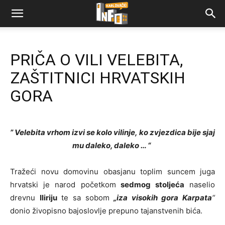
PRIČA O VILI VELEBITA,
ZAŠTITNICI HRVATSKIH
GORA
” Velebita vrhom izvi se kolo vilinje,
ko zvjezdica bije sjaj
mu daleko, daleko … “
Tražeći novu domovinu obasjanu toplim suncem juga
hrvatski je narod početkom
sedmog stoljeća
naselio
drevnu
Iliriju
te sa sobom
„iza visokih gora Karpata
“
donio živopisno bajoslovlje prepuno tajanstvenih bića.