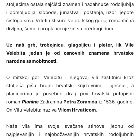
stoljećima ostala najčišći znamen i nadahnuće rodoljublja
i domoljublja, slobode, junaštva i poštenja, uzor ljepote
čistoga srca. Vrleti i klisure velebitskog gorja, romantična
divljina, šume i proplanci njezin su predragi dom.
Uz naš grb, trobojnicu, glagoljicu i pleter, lik Vile
Velebita jedan je od osnovnih znamena hrvatske
narodne samobitnosti.
O mitskoj gori Velebitu i njegovoj vili zaštitnici kroz
stoljeća pišu brojni hrvatski književnici i pjesnici, a
planinarima je posebno drag prvi hrvatski putopisni
roman
Planine
Zadranina
Petra Zoranića
iz 1536. godine.
On Vilu Velebita naziva
Vilom Hrvaticom
.
Naša vila ima svoje svečane stihove, jednu od
najpjevanijih i najobožavanijih hrvatskih rodoljubnih