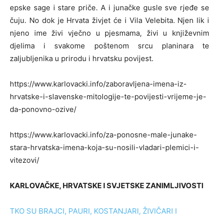
epske sage i stare priče. A i junačke gusle sve rjeđe se
čuju. No dok je Hrvata živjet će i Vila Velebita. Njen lik i
njeno ime živi vječno u pjesmama, živi u književnim
djelima i svakome poštenom srcu planinara te
zaljubljenika u prirodu i hrvatsku povijest.
https://www.karlovacki.info/zaboravljena-imena-iz-
hrvatske-i-slavenske-mitologije-te-povijesti-vrijeme-je-
da-ponovno-ozive/
https://www.karlovacki.info/za-ponosne-male-junake-
stara-hrvatska-imena-koja-su-nosili-vladari-plemici-i-
vitezovi/
KARLOVAČKE, HRVATSKE I SVJETSKE ZANIMLJIVOSTI
TKO SU BRAJCI, PAURI, KOSTANJARI, ŽIVIČARI I