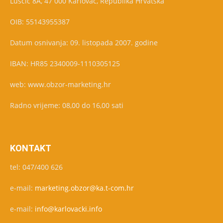
Luščić 8A, 47 000 Karlovac, Republika Hrvatska
OIB: 55143955387
Datum osnivanja: 09. listopada 2007. godine
IBAN: HR85 2340009-1110305125
web: www.obzor-marketing.hr
Radno vrijeme: 08,00 do 16,00 sati
KONTAKT
tel: 047/400 626
e-mail:
marketing.obzor@ka.t-com.hr
e-mail:
info@karlovacki.info