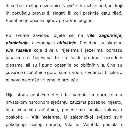
ih se bez razloga uznemiri. Najviše ih razbjesne ljudi koji
ih pokušaju prevariti, slagati ili koji prekrše datu riječ.
Posebno je opasan njihov prodoran pogled.
Po svome zavičaju dijele se na
vile
zagorkinje
,
planinkinje
,
izvorkinje
i
oblakinje
. Posebna su skupina
vile rusalke
koje žive u rijekama i jezerima, pomažu
junacima u bojevima te su česti predmet narodnih
pjesama, ali su i puno opasnije od običnih vila. One su
čuvarice i zaštitnice gora, šuma, voda, životinja i biljaka, a
njihovo najdraže vrijeme je proljeće.
Nije stoga neobično što i taj Velebit, ta gora koja u
hrvatskom narodnom sjećanju zauzima posebno mjesto,
ima svoju vilu zaštitnicu, posestrimu junaka, vukova i
poskoka –
Vilu Velebita
. U zajedničkoj svijesti svih
pokoljenja našeg naroda, Vila je Velebita postala i