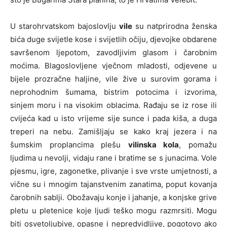
U starohrvatskom bajoslovlju
vile
su natprirodna ženska
bića duge svijetle kose i svijetlih očiju, djevojke obdarene
savršenom ljepotom, zavodljivim glasom i čarobnim
moćima. Blagoslovljene vječnom mladosti, odjevene u
bijele prozračne haljine, vile žive u surovim gorama i
neprohodnim šumama, bistrim potocima i izvorima,
sinjem moru i na visokim oblacima. Rađaju se iz rose ili
cvijeća kad u isto vrijeme sije sunce i pada kiša, a duga
treperi na nebu. Zamišljaju se kako kraj jezera i na
šumskim proplancima plešu
vilinska kola
, pomažu
ljudima u nevolji, vidaju rane i bratime se s junacima. Vole
pjesmu, igre, zagonetke, plivanje i sve vrste umjetnosti, a
vične su i mnogim tajanstvenim zanatima, poput kovanja
čarobnih sablji. Obožavaju konje i jahanje, a konjske grive
pletu u pletenice koje ljudi teško mogu razmrsiti. Mogu
biti osvetoljubive, opasne i nepredvidljive, pogotovo ako