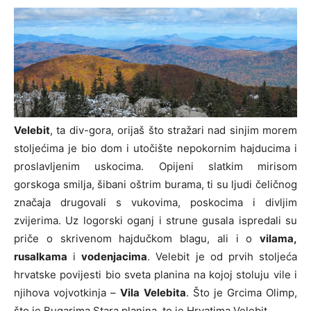
Velebit
, ta div-gora, orijaš što stražari nad sinjim morem
stoljećima je bio dom i utočište nepokornim hajducima i
proslavljenim uskocima. Opijeni slatkim mirisom
gorskoga smilja, šibani oštrim burama, ti su ljudi čeličnog
značaja drugovali s vukovima, poskocima i divljim
zvijerima. Uz logorski oganj i strune gusala ispredali su
priče o skrivenom hajdučkom blagu, ali i o
vilama,
rusalkama
i
vodenjacima
. Velebit je od prvih stoljeća
hrvatske povijesti bio sveta planina na kojoj stoluju vile i
njihova vojvotkinja –
Vila Velebita
. Što je Grcima Olimp,
što je Bugarima Stara planina, to je Hrvatima Velebit.