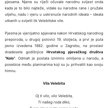
pjesama. Njene su riječi očuvale narodnu svijest onda
kada je to bilo najteže, vidale su narodne rane i pružale
utjehu, nadu i vjeru u uskrsnuće narodnih ideala – ideala
utkanih u svijetli lik Velebitske vile.
Pjesma je vjerojatno spjevana nakon Hrvatskog narodnog
preporoda, u drugoj polovici 19. stoljeća, a prvi je puta
javno izvedena 1882. godine u Zagrebu, na proslavi
dvadesete godišnjice
Hrvatskog pjevačkog društva
“Kolo”
. Odmah je postala iznimno omiljena u narodu, a
posebice među planinarima koji su ju prihvatili kao svoju
himnu.
Vila Velebita
Oj ti vilo, vilo Velebita,
Ti našeg roda diko,