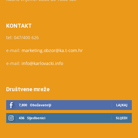
KONTAKT
tel: 047/400 626
e-mail:
marketing.obzor@ka.t-com.hr
e-mail:
info@karlovacki.info
Društvene mreže
7,800
Obožavatelji
LAJKAJ
436
Sljedbenici
SLIJEDI