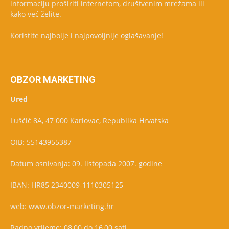
informaciju proširiti internetom, društvenim mrežama ili
kako već želite.
Koristite najbolje i najpovoljnije oglašavanje!
OBZOR MARKETING
Ured
Luščić 8A, 47 000 Karlovac, Republika Hrvatska
OIB: 55143955387
Datum osnivanja: 09. listopada 2007. godine
IBAN: HR85 2340009-1110305125
web: www.obzor-marketing.hr
Radno vrijeme: 08,00 do 16,00 sati