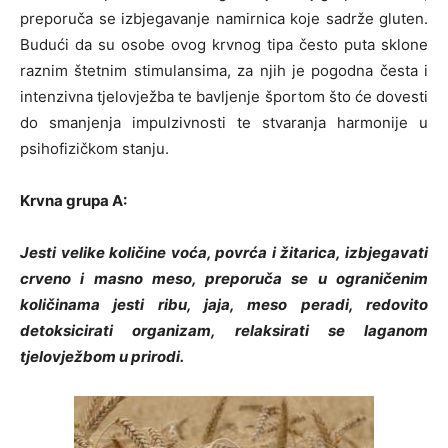
preporuča se izbjegavanje namirnica koje sadrže gluten.
Budući da su osobe ovog krvnog tipa često puta sklone
raznim štetnim stimulansima, za njih je pogodna česta i
intenzivna tjelovježba te bavljenje športom što će dovesti
do smanjenja impulzivnosti te stvaranja harmonije u
psihofizičkom stanju.
Krvna grupa A:
Jesti velike količine voća, povrća i žitarica, izbjegavati
crveno i masno meso, preporuča se u ograničenim
količinama jesti ribu, jaja, meso peradi, redovito
detoksicirati organizam, relaksirati se laganom
tjelovježbom u prirodi.