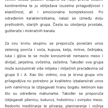
kontinentima te ju obilježava izuzetna prilagodljivost i
elastičnost, ali i emocionalna kompleksnost. Po
određenim karakteristikama, nalazi se između dviju
prethodnih, starijih grupa. Česta su oboljenja prostate,
gušterače i mokraćnih kanala.
Za ovu krvnu skupinu se preporuča povećani unos
zelenog povrća i voća, kupusa, kelja, mrkve, češnjaka,
luka i gljiva te se može konzumirati nemasno meso i
divljač, janjetina, ovčetina, zečetina. Također ova grupa
može konzumirati više mlijeka i mliječnih prerađevina od
grupa 0 i A. Kao što vidimo, ova je krvna grupa vrlo
prilagodljiva no potrebno je kvalitetno izbalansirati unos
svih namirnica te izbjegavati hranu bogatu lektinom kao
što su određene mahunarke. Također se preporuča
izbjegavati pšenicu, kukuruz, hobotnicu i svinjsko meso.
Redovito meditiranje te plivanje, planinarenje i vožnja