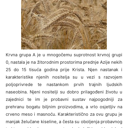
Krvna grupa A je u mnogočemu suprotnost krvnoj grupi
0, nastala je na žitorodnim prostorima prednje Azije nekih
25 do 15 tisuća godina prije Krista. Njen nastanak i
karakteristike njenih nositelja su u vezi s razvojem
poljoprivrede te nastankom prvih trajnih ljudskih
naseobina. Njeni nositelji su dobro prilagođeni životu u
zajednici te im je probavni sustav najpogodniji za
prehranu bogatu biljnim proizvodima, a vrlo osjetljiv na
crveno meso i masnoću. Karakteristično za ovu grupu je
manjak želučane kiseline, a česta su oboljenja probavnog