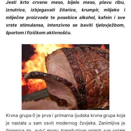
Jesti krto crveno meso, bijelo meso, plavu ribu,
iznutrice, izbjegavati žitarice, krumpir, mlijeko i
mliječne proizvode te posebice alkohol, kafein i sve
vrste stimulansa, intenzivno se baviti tjelovježbom,
športom i fizičkom aktivnošću.
Krvna grupa 0 je prva i primarna ljudska krvna grupa koja
je nastala u sam osvit modernog čovjeka. Zanimljiva je
činjenica da „nulu“ mogu transfuzijom primiti sve ostale