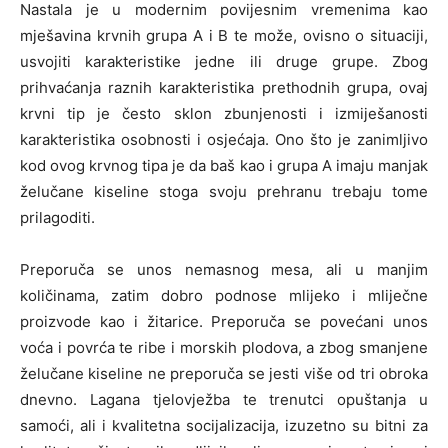
Nastala je u modernim povijesnim vremenima kao
mješavina krvnih grupa A i B te može, ovisno o situaciji,
usvojiti karakteristike jedne ili druge grupe. Zbog
prihvaćanja raznih karakteristika prethodnih grupa, ovaj
krvni tip je često sklon zbunjenosti i izmiješanosti
karakteristika osobnosti i osjećaja. Ono što je zanimljivo
kod ovog krvnog tipa je da baš kao i grupa A imaju manjak
želučane kiseline stoga svoju prehranu trebaju tome
prilagoditi.
Preporuča se unos nemasnog mesa, ali u manjim
količinama, zatim dobro podnose mlijeko i mliječne
proizvode kao i žitarice. Preporuča se povećani unos
voća i povrća te ribe i morskih plodova, a zbog smanjene
želučane kiseline ne preporuča se jesti više od tri obroka
dnevno. Lagana tjelovježba te trenutci opuštanja u
samoći, ali i kvalitetna socijalizacija, izuzetno su bitni za