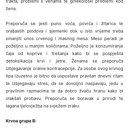
trakta, problemi s venama te ginekološki problemi kod
žena.
Preporuča se jesti puno voća, povrća i žitarica te
orašastih plodova i sjemenki dok u isto vrijeme treba
smanjiti unos crvenog i masnog mesa. Meso peradi je
poželjno u manjim količinama. Poželjno je konzumiranje
čaja od koprive i trešanja kako bi se pospješila
detoksikacija krvi i jetre. Ženama se preporuča
izbjegavanje oralne kontracepcije. Za osobe ovog krvnog
tipa izuzetno je bitno da uspostave pravilan dnevni ritam
te izbjegavaju stres, da se dovoljno naspavaju, jedu u
pravilnim razmacima te da dobro žvaču hranu kako bi
olakšali probavu. Preporuča se boravak u prirodi te
lagana tjelovježba na svježem zraku.
Krvna grupa B: