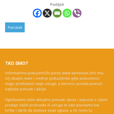
Podijeli
TKO SMO?
Informativno poduzetnički portal www.karlovacki.info ima
cilj okupiti male i srednje poduzetnike gdje poduzetnici
mogu predstaviti svoje usluge, a korisnici portala pronaći
najbolje ponude i akcije.
Oglašavamo Vaše aktualne ponude, akcije i popuste s ciljem
prodaje Vaših proizvoda ili usluga te zato pozivamo sve
tvrtke i obrte da dostave svoje oglase, a mi ćemo tu