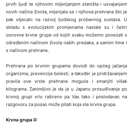
prvih ljudi te njihovim mijenjanjem staništa i usvajanjem
novih načina života, mijenjala se i njihova prehrana što je
pak utjecalo na razvoj ljudskog probavnog sustava. U
skladu s evolucijskim promjenama nastale su i četiri
osnovne krvne grupe od kojih svaku možemo povezati s
određenim načinom života naših predaka, a samim time i
s načinom prehrane.
Prehrana po krvnim grupama dovodi do općeg jačanja
organizma, prevencije bolesti, a također je pridržavanjem
pravila ove vrste prehrane moguće i smanjiti višak
kilograma. Zanimljivo je da je u Japanu prosuđivanje po
krvnoj grupi vrlo rašireno pa Vas tako i poslodavac na
razgovoru za posao može pitati koja ste krvna grupa.
Krvna grupa 0: