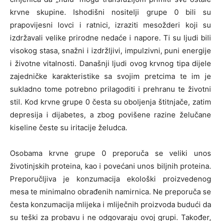
krvne skupine. Ishodišni nositelji grupe 0 bili su
prapovijesni lovci i ratnici, izraziti mesožderi koji su
izdržavali velike prirodne nedaće i napore. Ti su ljudi bili
visokog stasa, snažni i izdržljivi, impulzivni, puni energije
i životne vitalnosti. Današnji ljudi ovog krvnog tipa dijele
zajedničke karakteristike sa svojim pretcima te im je
sukladno tome potrebno prilagoditi i prehranu te životni
stil. Kod krvne grupe 0 česta su oboljenja štitnjače, zatim
depresija i dijabetes, a zbog povišene razine želučane
kiseline česte su iritacije želudca.
Osobama krvne grupe 0 preporuča se veliki unos
životinjskih proteina, kao i povećani unos biljnih proteina.
Preporučljiva je konzumacija ekološki proizvedenog
mesa te minimalno obrađenih namirnica. Ne preporuča se
česta konzumacija mlijeka i mliječnih proizvoda budući da
su teški za probavu i ne odgovaraju ovoj grupi. Također,