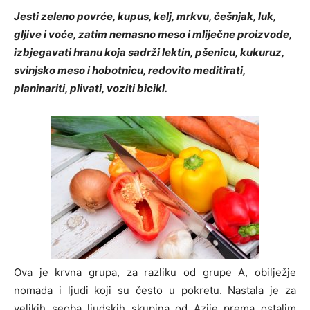
Jesti zeleno povrće, kupus, kelj, mrkvu, češnjak, luk,
gljive i voće, zatim nemasno meso i mliječne proizvode,
izbjegavati hranu koja sadrži lektin, pšenicu, kukuruz,
svinjsko meso i hobotnicu, redovito meditirati,
planinariti, plivati, voziti bicikl.
Ova je krvna grupa, za razliku od grupe A, obilježje
nomada i ljudi koji su često u pokretu. Nastala je za
velikih seoba ljudskih skupina od Azije prema ostalim