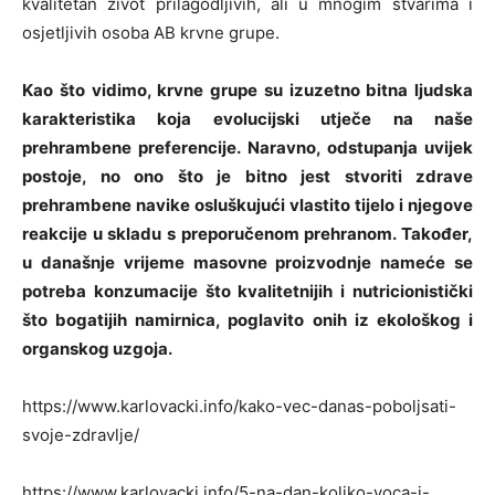
kvalitetan život prilagodljivih, ali u mnogim stvarima i
osjetljivih osoba AB krvne grupe.
Kao što vidimo, krvne grupe su izuzetno bitna ljudska
karakteristika koja evolucijski utječe na naše
prehrambene preferencije. Naravno, odstupanja uvijek
postoje, no ono što je bitno jest stvoriti zdrave
prehrambene navike osluškujući vlastito tijelo i njegove
reakcije u skladu s preporučenom prehranom. Također,
u današnje vrijeme masovne proizvodnje nameće se
potreba konzumacije što kvalitetnijih i nutricionistički
što bogatijih namirnica, poglavito onih iz ekološkog i
organskog uzgoja.
https://www.karlovacki.info/kako-vec-danas-poboljsati-
svoje-zdravlje/
https://www.karlovacki.info/5-na-dan-koliko-voca-i-