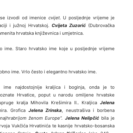
 se izvodi od imenice
cvijet
. U posljednje vrijeme je
ciji i južnoj Hrvatskoj.
Cvijeta Zuzorić
(Dubrovačka
amenita hrvatska književnica i umjetnica.
 ime. Staro hrvatsko ime koje u posljednje vrijeme
sobno ime. Vrlo često i elegantno hrvatsko ime.
ime najdostojnije kraljica i boginja, onda je to
oznate Hrvatice, poput u narodu omiljene hrvatske
upruge kralja Mihovila Krešimira II.. Kraljica
Jelena
ira. Grofica
Jelena Zrinska
, neustrašiva i borbena
„najhrabrijom ženom Europe“.
Jelena Nelipčić
bila je
rvoja Vukčića Hrvatinića te kasnije hrvatsko-bosanska