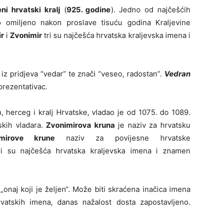
ni hrvatski kralj
(
925. godine
). Jedno od najčešćih
 omiljeno nakon proslave tisuću godina Kraljevine
ir
i
Zvonimir
tri su najčešća hrvatska kraljevska imena i
z pridjeva “vedar” te znači “veseo, radostan”.
Vedran
prezentativac.
, herceg i kralj Hrvatske, vladao je od 1075. do 1089.
skih vladara.
Zvonimirova kruna
je naziv za hrvatsku
mirove krune
naziv za povijesne hrvatske
i su najčešća hrvatska kraljevska imena i znamen
onaj koji je željen“. Može biti skraćena inačica imena
vatskih imena, danas nažalost dosta zapostavljeno.