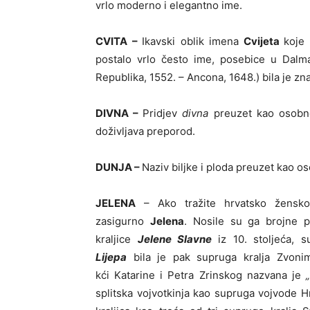
vrlo moderno i elegantno ime.
CVITA –
Ikavski oblik imena
Cvijeta
koje
postalo vrlo često ime, posebice u Dalma
Republika, 1552. – Ancona, 1648.) bila je zn
DIVNA –
Pridjev
divna
preuzet kao osobno
doživljava preporod.
DUNJA –
Naziv biljke i ploda preuzet kao o
JELENA
– Ako tražite hrvatsko žensko 
zasigurno
Jelena
. Nosile su ga brojne p
kraljice
Jelene Slavne
iz 10. stoljeća, s
Lijepa
bila je pak supruga kralja Zvonim
kći Katarine i Petra Zrinskog nazvana je
splitska vojvotkinja kao supruga vojvode H