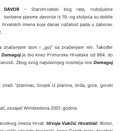
DAVOR
– Starohrvatski bog rata, rodoljubne
borbene pjesme
davorije
iz 19.-og stoljeća su dobile
 hrvatskih imena koje danas nažalost pada u zaborav.
č.
a značenjem dom i „goj“ sa značenjem mir. Također
.
Domagoj
je bio knez Primorske Hrvatske od 864. do
čanosti. Zbog svog najslavnijeg nositelja ime
Domagoj
nači “planinac, čovjek iz planine, brda, gore, gorski
sač, osvajač Wimbledona 2001. godine.
narodnog imena Hrvat.
Hrvoje Vukčić Hrvatinić
(Kotor,
je veliki vojvoda bosanski, knez Donjih kraja, hrvatski