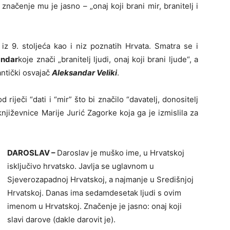
načenje mu je jasno – „onaj koji brani mir, branitelj i
iz 9. stoljeća kao i niz poznatih Hrvata. Smatra se i
andar
koje znači „branitelj ljudi, onaj koji brani ljude“, a
antički osvajač
Aleksandar Veliki
.
 riječi “dati i “mir” što bi značilo “davatelj, donositelj
njiževnice Marije Jurić Zagorke koja ga je izmislila za
DAROSLAV –
Daroslav je muško ime, u Hrvatskoj
isključivo hrvatsko. Javlja se uglavnom u
Sjeverozapadnoj Hrvatskoj, a najmanje u Središnjoj
Hrvatskoj. Danas ima sedamdesetak ljudi s ovim
imenom u Hrvatskoj. Značenje je jasno: onaj koji
slavi darove (dakle darovit je).