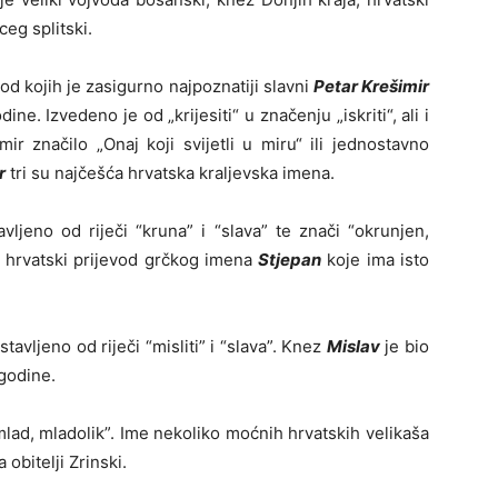
ceg splitski.
od kojih je zasigurno najpoznatiji slavni
Petar Krešimir
ne. Izvedeno je od „krijesiti“ u značenju „iskriti“, ali i
ir značilo „Onaj koji svijetli u miru“ ili jednostavno
r
tri su najčešća hrvatska kraljevska imena.
ljeno od riječi “kruna” i “slava” te znači “okrunjen,
 hrvatski prijevod grčkog imena
Stjepan
koje ima isto
vljeno od riječi “misliti” i “slava”. Knez
Mislav
je bio
godine.
lad, mladolik”. Ime nekoliko moćnih hrvatskih velikaša
 obitelji Zrinski.