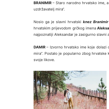
BRANIMIR
– Staro narodno hrvatsko ime, a z
uzdržavatelj mira“.
Nosio ga je slavni hrvatski
knez Branimir
hrvatskim prijevodom grčkog imena
Aleks
najpoznatiji Aleksandar je zasigurno slavni 
DAMIR
– Izvorno hrvatsko ime koje dolazi od
mira”. Postalo je popularno zbog hrvatske k
svoje likove.