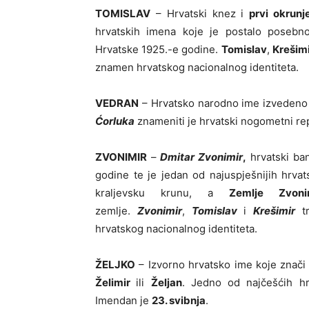
TOMISLAV
– Hrvatski knez i
prvi okrunje
hrvatskih imena koje je postalo posebno
Hrvatske 1925.-e godine.
Tomislav
,
Krešim
znamen hrvatskog nacionalnog identiteta.
VEDRAN
– Hrvatsko narodno ime izvedeno i
Ćorluka
znameniti je hrvatski nogometni re
ZVONIMIR
–
Dmitar Zvonimir
,
hrvatski ban
godine te je jedan od najuspješnijih hrvat
kraljevsku krunu, a
Zemlje Zvoni
zemlje.
Zvonimir
,
Tomislav
i
Krešimir
tr
hrvatskog nacionalnog identiteta.
ŽELJKO
– Izvorno hrvatsko ime koje znači „
Želimir
ili
Željan
. Jedno od najčešćih hr
Imendan je
23. svibnja
.