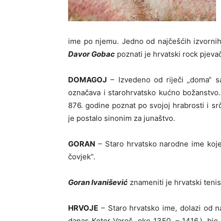
ime po njemu. Jedno od najčešćih izvornih
Davor Gobac
poznati je hrvatski rock pjeva
DOMAGOJ
– Izvedeno od riječi „doma“ s
označava i starohrvatsko kućno božanstvo
876. godine poznat po svojoj hrabrosti i sr
je postalo sinonim za junaštvo.
GORAN
– Staro hrvatsko narodne ime koje z
čovjek”.
Goran Ivanišević
znameniti je hrvatski teni
HRVOJE
– Staro hrvatsko ime, dolazi od 
danas Kotor Varoš, oko 1350. – 1416.), bio 