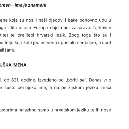
omen – Ime je znamen!
mena koja su nosili naši djedovi i bake ponovno uđu u
ge stila diljem Europe daje nam za pravo. Njihovim
tet te prelijepi hrvatski jezik. Zbog toga što su i
roditelje koji žele jedinstveno i pomalo neobično, a opet
ališane.
UŠKA IMENA
 do 821. godine. Izvedeno od „boriti se“. Danas vrlo
 često perzijsko ime, a na perzijskom jeziku znači
storima nalazimo samo u hrvatskom jeziku te ih nose