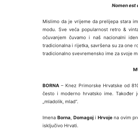
Nomen est 
Mislimo da je vrijeme da prelijepa stara i
modu. Sve veća popularnost retro & vinta
očuvanjem čuvamo i naš nacionalni identi
tradicionalna i rijetka, savršena su za one 
tradicionalno svevremensko ime za svoje m
M
BORNA
– Knez Primorske Hrvatske od 810.
često i moderno hrvatsko ime. Također je
„mladolik, mlad“.
Imena
Borna
,
Domagoj
i
Hrvoje
na ovim pro
isključivo Hrvati.