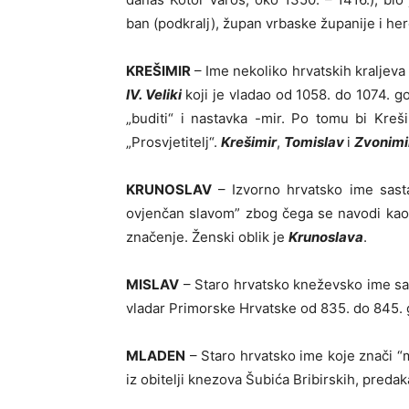
ban (podkralj), župan vrbaske županije i her
KREŠIMIR
– Ime nekoliko hrvatskih kraljeva 
IV. Veliki
koji je vladao od 1058. do 1074. godi
„buditi“ i nastavka -mir. Po tomu bi Krešim
„Prosvjetitelj“.
Krešimir
,
Tomislav
i
Zvonimi
KRUNOSLAV
– Izvorno hrvatsko ime sastav
ovjenčan slavom” zbog čega se navodi kao
značenje. Ženski oblik je
Krunoslava
.
MISLAV
– Staro hrvatsko kneževsko ime sasta
vladar Primorske Hrvatske od 835. do 845. 
MLADEN
– Staro hrvatsko ime koje znači “m
iz obitelji knezova Šubića Bribirskih, predaka