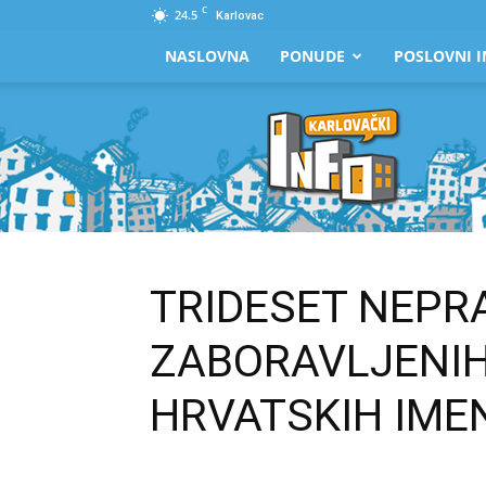
C
24.5
Karlovac
NASLOVNA
PONUDE
POSLOVNI I
Karlovački
Info
TRIDESET NEPR
ZABORAVLJENIH
HRVATSKIH IME