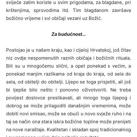
svijeće zatim koriste u svim prigodama, za blagdane, pri
krštenjima, sprovodima itd. Tim blagdanom završava
božićno vrijeme i svi običaji vezani uz Božić.
Za budućnost…
Postojao je u našem kraju, kao i cijeloj Hrvatskoj, još čitav
niz ovdje nespomenutih raznih običaja i božićnih rituala.
Bili su u mnogočemu slični, a opet ponekad s većim, a
ponekad manjim razlikama od kraja do kraja, od sela do
sela, od obitelji do obitelji. Lijepo se toga prisjetiti, ali još
bi ljepše bilo nešto i ponovno oživotvoriti. Ne treba
povijest doslovce preslikavati, ali mnogo toga lijepog i
dobrog se može prilagoditi današnjim vremenima, može
dobiti novi smisao, može se obući u novo svježe ruho i na
taj se način ona stara iskra božićne topline može prenijeti
na nove naraštaje. Kvalitetan i skladan spoj tradicionalnog