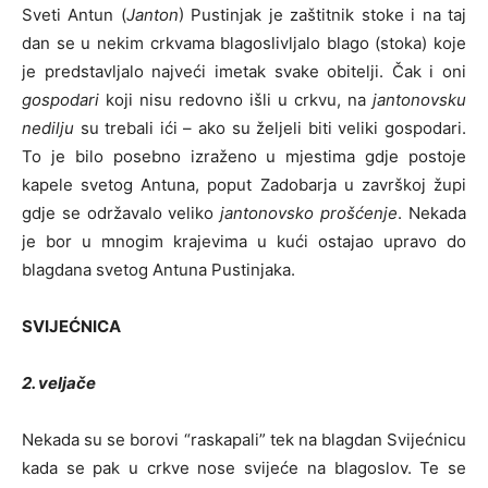
Sveti Antun (
Janton
) Pustinjak je zaštitnik stoke i na taj
dan se u nekim crkvama blagoslivljalo blago (stoka) koje
je predstavljalo najveći imetak svake obitelji. Čak i oni
gospodari
koji nisu redovno išli u crkvu, na
jantonovsku
nedilju
su trebali ići – ako su željeli biti veliki gospodari.
To je bilo posebno izraženo u mjestima gdje postoje
kapele svetog Antuna, poput Zadobarja u završkoj župi
gdje se održavalo veliko
jantonovsko prošćenje
. Nekada
je bor u mnogim krajevima u kući ostajao upravo do
blagdana svetog Antuna Pustinjaka.
SVIJEĆNICA
2. veljače
Nekada su se borovi “raskapali” tek na blagdan Svijećnicu
kada se pak u crkve nose svijeće na blagoslov. Te se