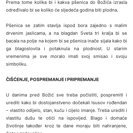
Prema tome kolika bi i kakva pšenica do Božića izrasla
određivalo bi se koliko će sljedeća godina biti plodna.
Pšenica se zatim stavlja ispod bora zajedno s malim
drvenim jaslicama, a na blagdan Sveta tri kralja bi se
bacala na polje na kojem bi se pšenica inače sijala kako bi
ga blagoslovila i potaknula na plodnost. U starim
vremenima je sve moralo imati svoj smisao i svoju
simboliku.
ČIŠĆENJE, POSPREMANJE I PRIPREMANJE
U danima pred Božić sve treba počistiti, pospremiti i
urediti kako bi dostojanstveno dočekali Isusov rođendan
– vlastito odijelo, stan, kuću i cijelo imanje. Treba urediti i
vlastitu dušu te otići na ispovijed. Blago i domaće
životinje također kroz te dane moraju biti nahranjene,