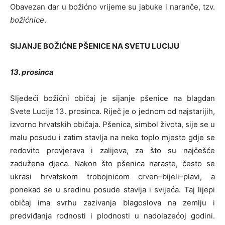
Obavezan dar u božićno vrijeme su jabuke i naranče, tzv.
božićnice
.
SIJANJE BOŽIĆNE PŠENICE NA SVETU LUCIJU
13. prosinca
Sljedeći božićni običaj je sijanje pšenice na blagdan
Svete Lucije 13. prosinca. Riječ je o jednom od najstarijih,
izvorno hrvatskih običaja. Pšenica, simbol života, sije se u
malu posudu i zatim stavlja na neko toplo mjesto gdje se
redovito provjerava i zalijeva, za što su najčešće
zadužena djeca. Nakon što pšenica naraste, često se
ukrasi hrvatskom trobojnicom crven–bijeli–plavi, a
ponekad se u sredinu posude stavlja i svijeća. Taj lijepi
običaj ima svrhu zazivanja blagoslova na zemlju i
predviđanja rodnosti i plodnosti u nadolazećoj godini.