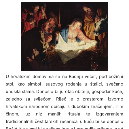
U hrvatskim domovima se na Badnju večer, pod božićni
stol, kao simbol Isusovog rođenja u štalici, svečano
unosila slama. Donosio bi ju otac obitelji, gospodar kuće,
zajedno sa svijećom. Riječ je o prastarom, izvorno
hrvatskom narodnom običaju s dubokim značenjem. Tim
činom, uz niz manjih rituala te izgovaranjem
tradicionalnih čestitarskih rečenica, u kuću bi se donosio
Božić. Na slami bi se djeca igrala i provodila vrijeme, a od