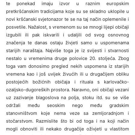
te ponekad imaju izvor u raznim europskim
pretkršćanskim tradicijama koje su se skladno uklopile u
novi kršćanski svjetonazor te se na taj način oplemenile i
posvetile. Nažalost, s vremenom su se mnogi lijepi običaji
izgubili ili pak iskvarili i udaljili od svog osnovnog
značenja te danas ostaju živjeti samo u uspomenama
starijih naraštaja. Najviše toga je iz svijesti i stvarnosti
nestalo u vremenima druge polovice 20. stoljeća. Zbog
toga vam donosimo pregled nekih uspomena iz starijih
vremena kao i još uvijek živućih ili u drugačijem obliku
postojećih božićnih običaja i rituala s karlovačko-
ozaljsko-dugoreških prostora. Naravno, oni običaji vezani
uz zazivanje blagoslova na polja, stoku itd. su se više
održali među seoskim nego među gradskim
stanovništvom koje nema veze sa zemljoradnjom i
stočarstvom. Razmislite što bi od toga i na koji način
mogli obnoviti ili nekako drugačije oživjeti u vlastitom