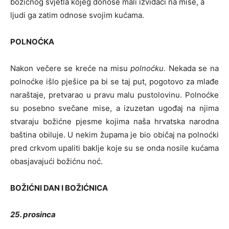
božićnog svjetla kojeg donose mali izviđači na mise, a
ljudi ga zatim odnose svojim kućama.
POLNOĆKA
Nakon večere se kreće na misu
polnoćku.
Nekada se na
polnoćke išlo pješice pa bi se taj put, pogotovo za mlađe
naraštaje, pretvarao u pravu malu pustolovinu. Polnoćke
su posebno svečane mise, a izuzetan ugođaj na njima
stvaraju božićne pjesme kojima naša hrvatska narodna
baština obiluje. U nekim župama je bio običaj na polnoćki
pred crkvom upaliti baklje koje su se onda nosile kućama
obasjavajući božićnu noć.
BOŽIĆNI DAN I BOŽIĆNICA
25. prosinca