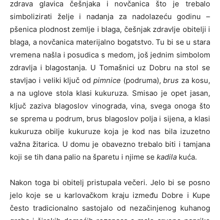
zdrava glavica češnjaka i novčanica što je trebalo
simbolizirati želje i nadanja za nadolazeću godinu –
pšenica plodnost zemlje i blaga, češnjak zdravlje obitelji i
blaga, a novčanica materijalno bogatstvo. Tu bi se u stara
vremena našla i posudica s medom, još jednim simbolom
zdravlja i blagostanja. U Tomašnici uz Dobru na stol se
stavljao i veliki ključ od
pimnice
(podruma),
brus
za kosu,
a na uglove stola klasi kukuruza. Smisao je opet jasan,
ključ zaziva blagoslov vinograda, vina, svega onoga što
se sprema u podrum, brus blagoslov polja i sijena, a klasi
kukuruza obilje kukuruze koja je kod nas bila izuzetno
važna žitarica. U domu je obavezno trebalo biti i tamjana
koji se tih dana palio na šparetu i njime se
kadila
kuća.
Nakon toga bi obitelj pristupala večeri. Jelo bi se posno
jelo koje se u karlovačkom kraju između Dobre i Kupe
često tradicionalno sastojalo od nezačinjenog kuhanog