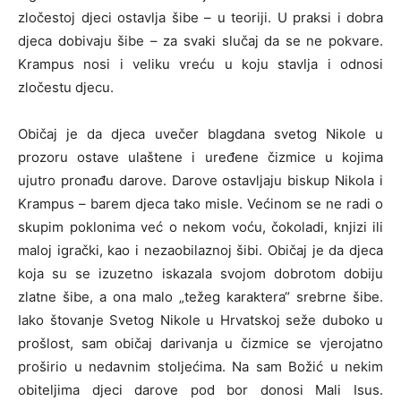
zločestoj djeci ostavlja šibe – u teoriji. U praksi i dobra
djeca dobivaju šibe – za svaki slučaj da se ne pokvare.
Krampus nosi i veliku vreću u koju stavlja i odnosi
zločestu djecu.
Običaj je da djeca uvečer blagdana svetog Nikole u
prozoru ostave ulaštene i uređene čizmice u kojima
ujutro pronađu darove. Darove ostavljaju biskup Nikola i
Krampus – barem djeca tako misle. Većinom se ne radi o
skupim poklonima već o nekom voću, čokoladi, knjizi ili
maloj igrački, kao i nezaobilaznoj šibi. Običaj je da djeca
koja su se izuzetno iskazala svojom dobrotom dobiju
zlatne šibe, a ona malo „težeg karaktera“ srebrne šibe.
Iako štovanje Svetog Nikole u Hrvatskoj seže duboko u
prošlost, sam običaj darivanja u čizmice se vjerojatno
proširio u nedavnim stoljećima. Na sam Božić u nekim
obiteljima djeci darove pod bor donosi Mali Isus.