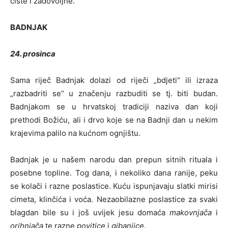
čiste i zadovoljne.
BADNJAK
24. prosinca
Sama riječ Badnjak dolazi od riječi „bdjeti“ ili izraza
„razbadriti se“ u značenju razbuditi se tj. biti budan.
Badnjakom se u hrvatskoj tradiciji naziva dan koji
prethodi Božiću, ali i drvo koje se na Badnji dan u nekim
krajevima palilo na kućnom ognjištu.
Badnjak je u našem narodu dan prepun sitnih rituala i
posebne topline. Tog dana, i nekoliko dana ranije, peku
se kolači i razne poslastice. Kuću ispunjavaju slatki mirisi
cimeta, klinčića i voća. Nezaobilazne poslastice za svaki
blagdan bile su i još uvijek jesu domaća
makovnjača
i
orihnjača
te razne
povitice
i
gibanjice
.