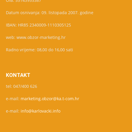
OIB: 55143955387
Datum osnivanja: 09. listopada 2007. godine
IBAN: HR85 2340009-1110305125
web: www.obzor-marketing.hr
Radno vrijeme: 08,00 do 16,00 sati
KONTAKT
tel: 047/400 626
e-mail:
marketing.obzor@ka.t-com.hr
e-mail:
info@karlovacki.info