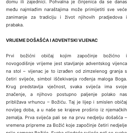
domu ili zajednici. Pohvalna je činjenica da se danas
među najmlađim naraštajima može primijetiti sve veće
zanimanje za tradiciju i život njihovih pradjedova i
prabaka.
VRIJEME DOŠAŠĆA I ADVENTSKI VIJENAC
Prvi božićni običaj kojim započinje božićno i
novogodišnje vrijeme jest stavljanje adventskog vijenca
na stol – vijenac je to izrađen od zimzelenog granja s
četiri svijeće, simbol iščekivanja rođenja maloga Boga.
Krug predstavlja vječnost, svaka svijeća ima svoje
značenje, a njihovo postupno paljenje polako nas
približava vrhuncu – Božiću. Taj je lijep i smislen običaj
novijeg doba, a u naše se krajeve proširio iz njemačkih
zemalja. Prva svijeća pali se na prvu nedjelju došašća –
vremena pripreme za Božić koje započinje četiri nedjelje
prije samoga Božića. Svaka sljedeća svijeća pali se svake