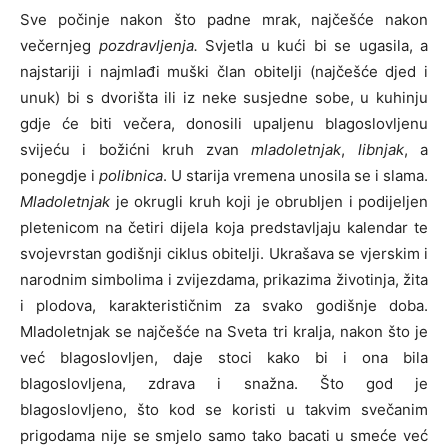
Sve počinje nakon što padne mrak, najčešće nakon
večernjeg
pozdravljenja.
Svjetla u kući bi se ugasila, a
najstariji i najmlađi muški član obitelji (najčešće djed i
unuk) bi s dvorišta ili iz neke susjedne sobe, u kuhinju
gdje će biti večera, donosili upaljenu blagoslovljenu
svijeću i božićni kruh zvan
mladoletnjak
,
libnjak
, a
ponegdje i
polibnica
. U starija vremena unosila se i slama.
Mladoletnjak
je okrugli kruh koji je obrubljen i podijeljen
pletenicom na četiri dijela koja predstavljaju kalendar te
svojevrstan godišnji ciklus obitelji. Ukrašava se vjerskim i
narodnim simbolima i zvijezdama, prikazima životinja, žita
i plodova, karakterističnim za svako godišnje doba.
Mladoletnjak se najčešće na Sveta tri kralja, nakon što je
već blagoslovljen, daje stoci kako bi i ona bila
blagoslovljena, zdrava i snažna. Što god je
blagoslovljeno, što kod se koristi u takvim svečanim
prigodama nije se smjelo samo tako bacati u smeće već