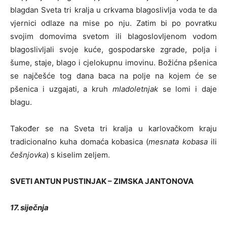
blagdan Sveta tri kralja u crkvama blagoslivlja voda te da
vjernici odlaze na mise po nju. Zatim bi po povratku
svojim domovima svetom ili blagoslovljenom vodom
blagoslivljali svoje kuće, gospodarske zgrade, polja i
šume, staje, blago i cjelokupnu imovinu. Božićna pšenica
se najčešće tog dana baca na polje na kojem će se
pšenica i uzgajati, a kruh
mladoletnjak
se lomi i daje
blagu.
Također se na Sveta tri kralja u karlovačkom kraju
tradicionalno kuha domaća kobasica (
mesnata kobasa
ili
češnjovka
) s kiselim zeljem.
SVETI ANTUN PUSTINJAK – ZIMSKA JANTONOVA
17. siječnja