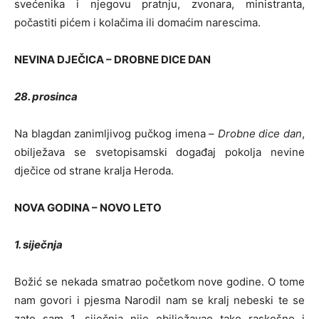
svećenika i njegovu pratnju, zvonara, ministranta,
počastiti pićem i kolačima ili domaćim narescima.
NEVINA DJEČICA – DROBNE DICE DAN
28. prosinca
Na blagdan zanimljivog pučkog imena –
Drobne dice dan
,
obilježava se svetopisamski događaj pokolja nevine
dječice od strane kralja Heroda.
NOVA GODINA – NOVO LETO
1. siječnja
Božić se nekada smatrao početkom nove godine. O tome
nam govori i pjesma Narodil nam se kralj nebeski te se
zato sam 1. siječnja nije obilježavao tako raskošno i