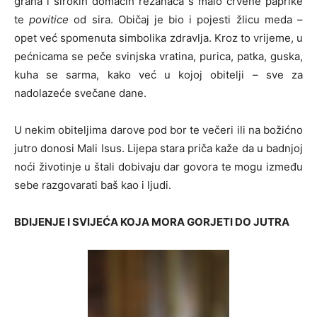
graha i širokih domaćih rezanaca s malo crvene paprike
te
povitice
od sira. Običaj je bio i pojesti žlicu meda –
opet već spomenuta simbolika zdravlja. Kroz to vrijeme, u
pećnicama se peče svinjska vratina, purica, patka, guska,
kuha se sarma, kako već u kojoj obitelji – sve za
nadolazeće svečane dane.
U nekim obiteljima darove pod bor te večeri ili na božićno
jutro donosi Mali Isus. Lijepa stara priča kaže da u badnjoj
noći životinje u štali dobivaju dar govora te mogu između
sebe razgovarati baš kao i ljudi.
BDIJENJE I SVIJEĆA KOJA MORA GORJETI DO JUTRA