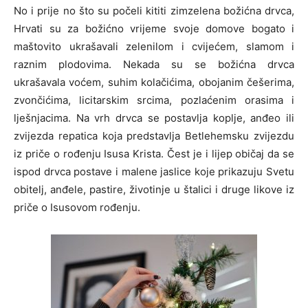
No i prije no što su počeli kititi zimzelena božićna drvca,
Hrvati su za božićno vrijeme svoje domove bogato i
maštovito ukrašavali zelenilom i cvijećem, slamom i
raznim plodovima. Nekada su se božićna drvca
ukrašavala voćem, suhim kolačićima, obojanim češerima,
zvončićima, licitarskim srcima, pozlaćenim orasima i
lješnjacima. Na vrh drvca se postavlja koplje, anđeo ili
zvijezda repatica koja predstavlja Betlehemsku zvijezdu
iz priče o rođenju Isusa Krista. Čest je i lijep običaj da se
ispod drvca postave i malene jaslice koje prikazuju Svetu
obitelj, anđele, pastire, životinje u štalici i druge likove iz
priče o Isusovom rođenju.