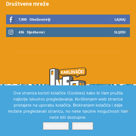
Društvene mreže
7,800
Obožavatelji
LAJKAJ
436
Sljedbenici
SLIJEDI
Ova stranica koristi kolačiće (Cookies) kako bi Vam pružila
najbolje iskustvo pregledavanja. Korištenjem web stranice
pristajete na uporabu kolačića. Blokiranjem kolačića i dalje
možete pregledavati stranicu, no neke njezine mogućnosti Vam
O NAMA
neće biti dostupne.
Razumijem.
Odbijam.