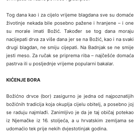
Tog dana kao i za cijelo vrijeme blagdana sve su domaće
životinje nekada bile posebno pažene i hranjene – i one
su morale imati Božić. Također se tog dana moraju
nacijepati drva za više dana jer se na Božić, kao i na svaki
drugi blagdan, ne smiju cijepati. Na Badnjak se ne smije
jesti meso. Za ručak se priprema riba – najčešće domaća
pastrva ili u posljednje vrijeme popularni bakalar.
KIĆENJE BORA
Božićno drvce (bor) zasigurno je jedna od najpoznatijih
božićnih tradicija koja okuplja cijelu obitelj, a posebno joj
se raduju najmlađi. Zanimljivo je da je taj običaj potekao
iz Njemačke iz 16. stoljeća, a u hrvatskim zemljama se
udomaćio tek prije nekih dvjestotinjak godina.