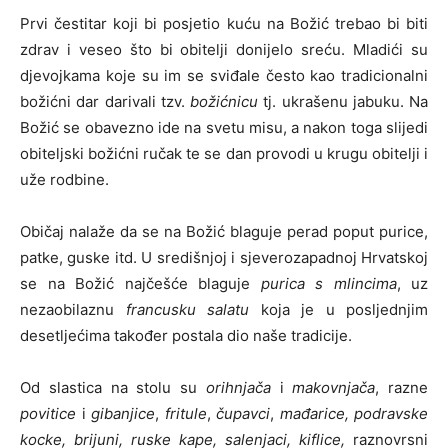
Prvi čestitar koji bi posjetio kuću na Božić trebao bi biti
zdrav i veseo što bi obitelji donijelo sreću. Mladići su
djevojkama koje su im se sviđale često kao tradicionalni
božićni dar darivali tzv.
božićnicu
tj. ukrašenu jabuku. Na
Božić se obavezno ide na svetu misu, a nakon toga slijedi
obiteljski božićni ručak te se dan provodi u krugu obitelji i
uže rodbine.
Običaj nalaže da se na Božić blaguje perad poput purice,
patke, guske itd. U središnjoj i sjeverozapadnoj Hrvatskoj
se na Božić najčešće blaguje
purica s mlincima
, uz
nezaobilaznu
francusku salatu
koja je u posljednjim
desetljećima također postala dio naše tradicije.
Od slastica na stolu su
orihnjača
i
makovnjača
, razne
povitice
i
gibanjice
,
fritule
,
čupavci
,
mađarice, podravske
kocke, brijuni, ruske kape, salenjaci, kiflice,
raznovrsni