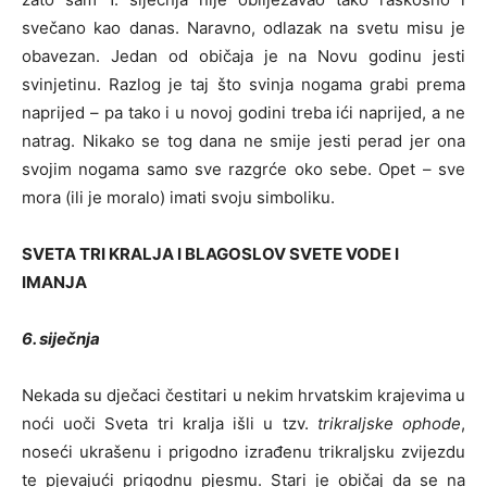
svečano kao danas. Naravno, odlazak na svetu misu je
obavezan. Jedan od običaja je na Novu godinu jesti
svinjetinu. Razlog je taj što svinja nogama grabi prema
naprijed – pa tako i u novoj godini treba ići naprijed, a ne
natrag. Nikako se tog dana ne smije jesti perad jer ona
svojim nogama samo sve razgrće oko sebe. Opet – sve
mora (ili je moralo) imati svoju simboliku.
SVETA TRI KRALJA I BLAGOSLOV SVETE VODE I
IMANJA
6. siječnja
Nekada su dječaci čestitari u nekim hrvatskim krajevima u
noći uoči Sveta tri kralja išli u tzv.
trikraljske ophode
,
noseći ukrašenu i prigodno izrađenu trikraljsku zvijezdu
te pjevajući prigodnu pjesmu. Stari je običaj da se na