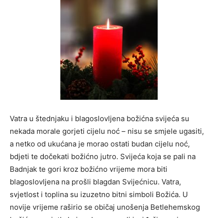
Vatra u štednjaku i blagoslovljena božićna svijeća su
nekada morale
gorjeti cijelu noć – nisu se smjele ugasiti,
a netko od ukućana je morao ostati budan cijelu noć,
bdjeti te dočekati božićno jutro. Svijeća koja se pali na
Badnjak te gori kroz božićno vrijeme mora biti
blagoslovljena na prošli blagdan Svijećnicu. Vatra,
svjetlost i toplina su izuzetno bitni simboli Božića. U
novije vrijeme raširio se običaj unošenja Betlehemskog