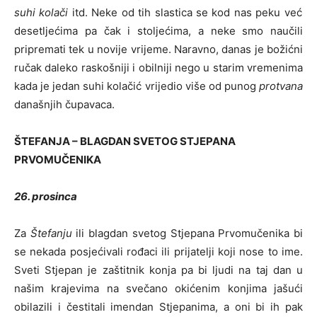
suhi kolači
itd. Neke od tih slastica se kod nas peku već
desetljećima pa čak i stoljećima, a neke smo naučili
pripremati tek u novije vrijeme. Naravno, danas je božićni
ručak daleko raskošniji i obilniji nego u starim vremenima
kada je jedan suhi kolačić vrijedio više od punog
protvana
današnjih čupavaca.
ŠTEFANJA – BLAGDAN SVETOG STJEPANA
PRVOMUČENIKA
26. prosinca
Za
Štefanju
ili blagdan svetog Stjepana Prvomučenika bi
se nekada posjećivali rođaci ili prijatelji koji nose to ime.
Sveti Stjepan je zaštitnik konja pa bi ljudi na taj dan u
našim krajevima na svečano okićenim konjima jašući
obilazili i čestitali imendan Stjepanima, a oni bi ih pak