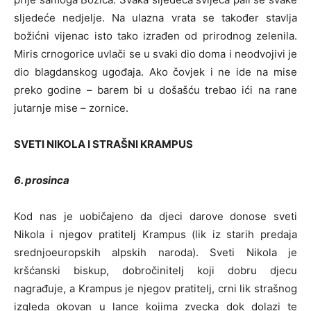
sljedeće nedjelje. Na ulazna vrata se također stavlja
božićni vijenac isto tako izrađen od prirodnog zelenila.
Miris crnogorice uvlači se u svaki dio doma i neodvojivi je
dio blagdanskog ugođaja. Ako čovjek i ne ide na mise
preko godine – barem bi u došašću trebao ići na rane
jutarnje mise – zornice.
SVETI NIKOLA I STRAŠNI KRAMPUS
6. prosinca
Kod nas je uobičajeno da djeci darove donose sveti
Nikola i njegov pratitelj Krampus (lik iz starih predaja
srednjoeuropskih alpskih naroda). Sveti Nikola je
kršćanski biskup, dobročinitelj koji dobru djecu
nagrađuje, a Krampus je njegov pratitelj, crni lik strašnog
izgleda okovan u lance kojima zvecka dok dolazi te