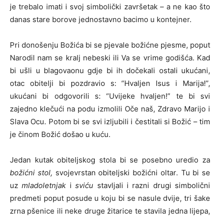
je trebalo imati i svoj simbolički završetak – a ne kao što
danas stare borove jednostavno bacimo u kontejner.
Pri donošenju Božića bi se pjevale božićne pjesme, poput
Narodil nam se kralj nebeski ili Va se vrime godišća. Kad
bi ušli u blagovaonu gdje bi ih dočekali ostali ukućani,
otac obitelji bi pozdravio s: “Hvaljen Isus i Marija!”,
ukućani bi odgovorili s: “Uvijeke hvaljen!” te bi svi
zajedno klečući na podu izmolili Oče naš, Zdravo Marijo i
Slava Ocu. Potom bi se svi izljubili i čestitali si Božić – tim
je činom Božić došao u kuću.
Jedan kutak obiteljskog stola bi se posebno uredio za
božićni stol,
svojevrstan obiteljski božićni oltar
.
Tu bi se
uz
mladoletnjak
i
sviću
stavljali i razni drugi simbolični
predmeti poput posude u koju bi se nasule dvije, tri šake
zrna pšenice ili neke druge žitarice te stavila jedna lijepa,