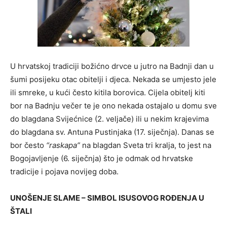
U hrvatskoj tradiciji božićno drvce u jutro na Badnji dan u
šumi posijeku otac obitelji i djeca. Nekada se umjesto jele
ili smreke, u kući često kitila borovica. Cijela obitelj kiti
bor na Badnju večer te je ono nekada ostajalo u domu sve
do blagdana Svijećnice (2. veljače) ili u nekim krajevima
do blagdana sv. Antuna Pustinjaka (17. siječnja). Danas se
bor često
“raskapa”
na blagdan Sveta tri kralja, to jest na
Bogojavljenje (6. siječnja) što je odmak od hrvatske
tradicije i pojava novijeg doba.
UNOŠENJE SLAME – SIMBOL ISUSOVOG ROĐENJA U
ŠTALI