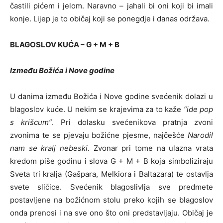
častili pićem i jelom. Naravno – jahali bi oni koji bi imali
konje. Lijep je to običaj koji se ponegdje i danas održava.
BLAGOSLOV KUĆA – G + M + B
Između Božića i Nove godine
U danima između Božića i Nove godine svećenik dolazi u
blagoslov kuće. U nekim se krajevima za to kaže
“ide pop
s krišcum”
. Pri dolasku svećenikova pratnja zvoni
zvonima te se pjevaju božićne pjesme, najčešće
Narodil
nam se kralj nebeski
. Zvonar pri tome na ulazna vrata
kredom piše godinu i slova G + M + B koja simboliziraju
Sveta tri kralja (Gašpara, Melkiora i Baltazara) te ostavlja
svete sličice. Svećenik blagoslivlja sve predmete
postavljene na božićnom stolu preko kojih se blagoslov
onda prenosi i na sve ono što oni predstavljaju. Običaj je