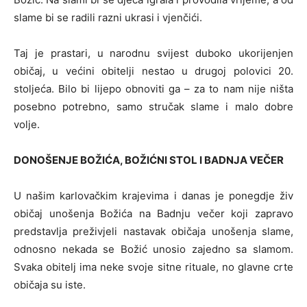
slame bi se radili razni ukrasi i vjenčići.
Taj je prastari, u narodnu svijest duboko ukorijenjen
običaj, u većini obitelji nestao u drugoj polovici 20.
stoljeća. Bilo bi lijepo obnoviti ga – za to nam nije ništa
posebno potrebno, samo stručak slame i malo dobre
volje.
DONOŠENJE BOŽIĆA, BOŽIĆNI STOL I BADNJA VEČER
U našim karlovačkim krajevima i danas je ponegdje živ
običaj unošenja Božića na Badnju večer koji zapravo
predstavlja preživjeli nastavak običaja unošenja slame,
odnosno nekada se Božić unosio zajedno sa slamom.
Svaka obitelj ima neke svoje sitne rituale, no glavne crte
običaja su iste.