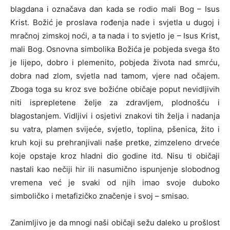
blagdana i označava dan kada se rodio mali Bog – Isus
Krist. Božić je proslava rođenja nade i svjetla u dugoj i
mračnoj zimskoj noći, a ta nada i to svjetlo je – Isus Krist,
mali Bog. Osnovna simbolika Božića je pobjeda svega što
je lijepo, dobro i plemenito, pobjeda života nad smrću,
dobra nad zlom, svjetla nad tamom, vjere nad očajem.
Zboga toga su kroz sve božićne običaje poput nevidljivih
niti isprepletene želje za zdravljem, plodnošću i
blagostanjem. Vidljivi i osjetivi znakovi tih želja i nadanja
su vatra, plamen svijeće, svjetlo, toplina, pšenica, žito i
kruh koji su prehranjivali naše pretke, zimzeleno drveće
koje opstaje kroz hladni dio godine itd. Nisu ti običaji
nastali kao nečiji hir ili nasumično ispunjenje slobodnog
vremena već je svaki od njih imao svoje duboko
simboličko i metafizičko značenje i svoj – smisao.
Zanimljivo je da mnogi naši običaji sežu daleko u prošlost