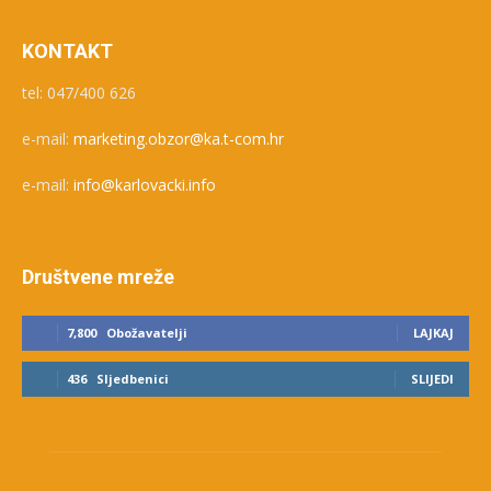
KONTAKT
tel: 047/400 626
e-mail:
marketing.obzor@ka.t-com.hr
e-mail:
info@karlovacki.info
Društvene mreže
7,800
Obožavatelji
LAJKAJ
436
Sljedbenici
SLIJEDI