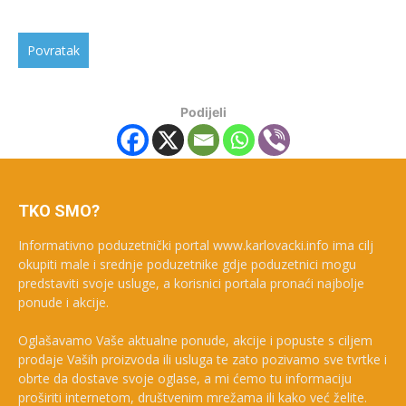
Podijeli
TKO SMO?
Informativno poduzetnički portal www.karlovacki.info ima cilj
okupiti male i srednje poduzetnike gdje poduzetnici mogu
predstaviti svoje usluge, a korisnici portala pronaći najbolje
ponude i akcije.
Oglašavamo Vaše aktualne ponude, akcije i popuste s ciljem
prodaje Vaših proizvoda ili usluga te zato pozivamo sve tvrtke i
obrte da dostave svoje oglase, a mi ćemo tu informaciju
proširiti internetom, društvenim mrežama ili kako već želite.