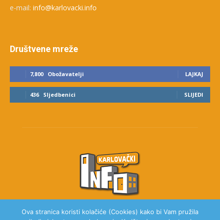
e-mail:
info@karlovacki.info
Društvene mreže
7,800
Obožavatelji
LAJKAJ
436
Sljedbenici
SLIJEDI
Ova stranica koristi kolačiće (Cookies) kako bi Vam pružila