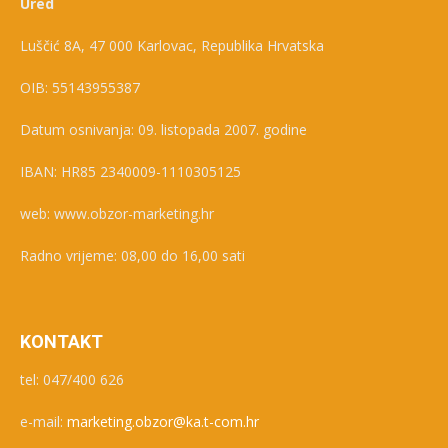
Ured
Luščić 8A, 47 000 Karlovac, Republika Hrvatska
OIB: 55143955387
Datum osnivanja: 09. listopada 2007. godine
IBAN: HR85 2340009-1110305125
web: www.obzor-marketing.hr
Radno vrijeme: 08,00 do 16,00 sati
KONTAKT
tel: 047/400 626
e-mail:
marketing.obzor@ka.t-com.hr