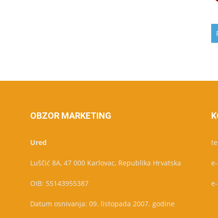
OBZOR MARKETING
K
Ured
te
Luščić 8A, 47 000 Karlovac, Republika Hrvatska
e
OIB: 55143955387
e
Datum osnivanja: 09. listopada 2007. godine