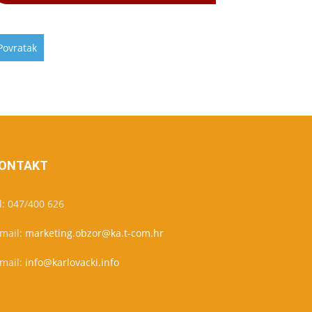
ONTAKT
l: 047/400 626
-mail:
marketing.obzor@ka.t-com.hr
-mail:
info@karlovacki.info