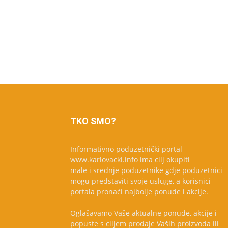
TKO SMO?
Informativno poduzetnički portal
www.karlovacki.info ima cilj okupiti
male i srednje poduzetnike gdje poduzetnici
mogu predstaviti svoje usluge, a korisnici
portala pronaći najbolje ponude i akcije.
Oglašavamo Vaše aktualne ponude, akcije i
popuste s ciljem prodaje Vaših proizvoda ili