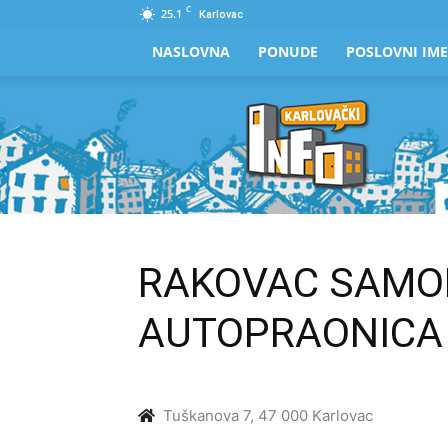
C
25.1
Karlovac
NASLOVNA
PONUDE
POSLOVNI IME
Karlovački
Info
RAKOVAC SAMO
AUTOPRAONICA
Tuškanova 7, 47 000 Karlovac