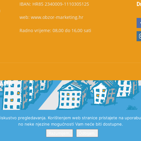
D
IBAN: HR85 2340009-1110305125
u
web: www.obzor-marketing.hr
Radno vrijeme: 08,00 do 16,00 sati
NAMA
e iskustvo pregledavanja. Korištenjem web stranice pristajete na uporabu 
no neke njezine mogućnosti Vam neće biti dostupne.
Razumijem.
Odbijam.