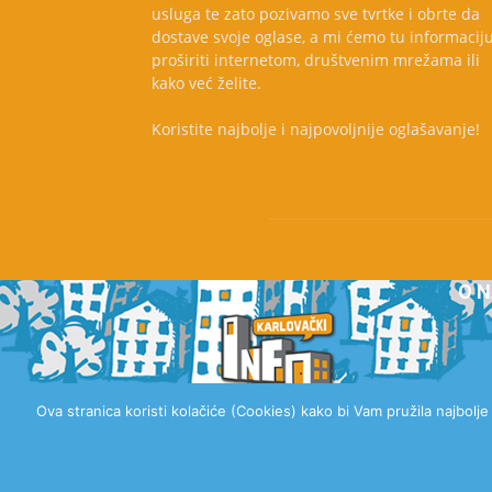
usluga te zato pozivamo sve tvrtke i obrte da
dostave svoje oglase, a mi ćemo tu informacij
proširiti internetom, društvenim mrežama ili
kako već želite.
Koristite najbolje i najpovoljnije oglašavanje!
O 
Ova stranica koristi kolačiće (Cookies) kako bi Vam pružila najbolj
© 2020 Karlovački Info, Sva prava pridržana.