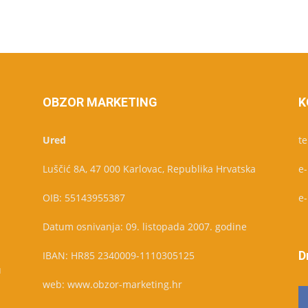
OBZOR MARKETING
K
Ured
te
Luščić 8A, 47 000 Karlovac, Republika Hrvatska
e
OIB: 55143955387
e
Datum osnivanja: 09. listopada 2007. godine
D
IBAN: HR85 2340009-1110305125
u
web: www.obzor-marketing.hr