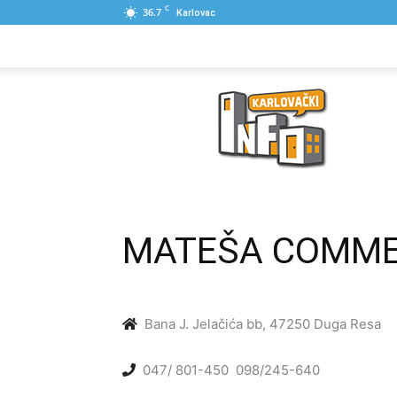
C
36.7
Karlovac
NASLOVNA
PONUDE
POSLOVNI IME
Karlovački
Info
MATEŠA COMM
Bana J. Jelačića bb, 47250 Duga Resa
047/ 801-450
098/245-640