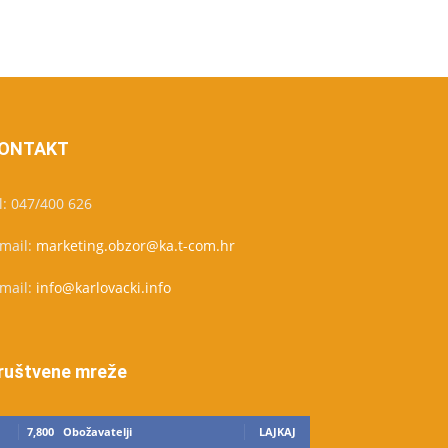
ONTAKT
l: 047/400 626
-mail:
marketing.obzor@ka.t-com.hr
-mail:
info@karlovacki.info
ruštvene mreže
7,800
Obožavatelji
LAJKAJ