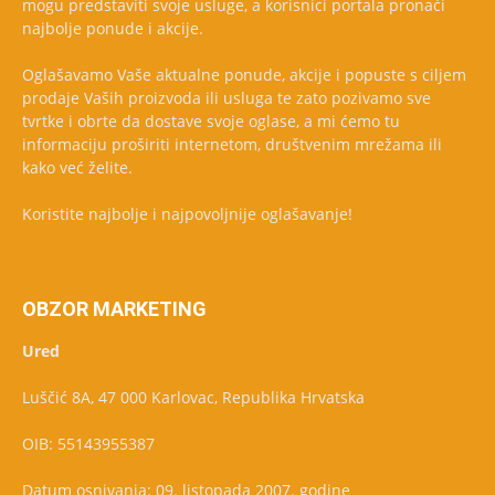
mogu predstaviti svoje usluge, a korisnici portala pronaći
najbolje ponude i akcije.
Oglašavamo Vaše aktualne ponude, akcije i popuste s ciljem
prodaje Vaših proizvoda ili usluga te zato pozivamo sve
tvrtke i obrte da dostave svoje oglase, a mi ćemo tu
informaciju proširiti internetom, društvenim mrežama ili
kako već želite.
Koristite najbolje i najpovoljnije oglašavanje!
OBZOR MARKETING
Ured
Luščić 8A, 47 000 Karlovac, Republika Hrvatska
OIB: 55143955387
Datum osnivanja: 09. listopada 2007. godine