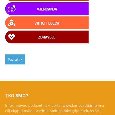
TKO SMO?
Informativno poduzetnički portal www.karlovacki.info ima
cilj okupiti male i srednje poduzetnike gdje poduzetnici