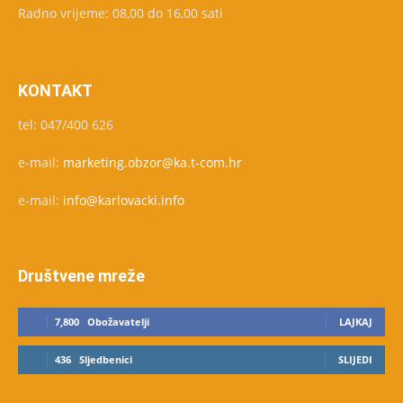
Radno vrijeme: 08,00 do 16,00 sati
KONTAKT
tel: 047/400 626
e-mail:
marketing.obzor@ka.t-com.hr
e-mail:
info@karlovacki.info
Društvene mreže
7,800
Obožavatelji
LAJKAJ
436
Sljedbenici
SLIJEDI