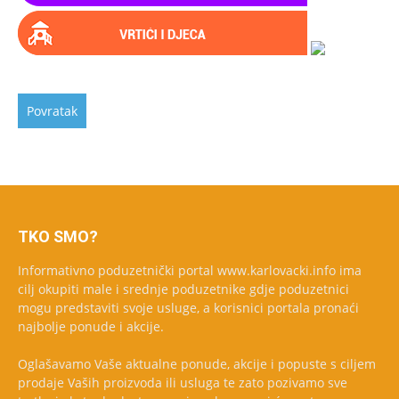
TKO SMO?
Informativno poduzetnički portal www.karlovacki.info ima
cilj okupiti male i srednje poduzetnike gdje poduzetnici
mogu predstaviti svoje usluge, a korisnici portala pronaći
najbolje ponude i akcije.
Oglašavamo Vaše aktualne ponude, akcije i popuste s ciljem
prodaje Vaših proizvoda ili usluga te zato pozivamo sve