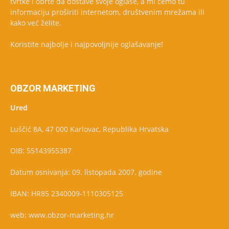
tvrtke i obrte da dostave svoje oglase, a mi ćemo tu
informaciju proširiti internetom, društvenim mrežama ili
kako već želite.
Koristite najbolje i najpovoljnije oglašavanje!
OBZOR MARKETING
Ured
Luščić 8A, 47 000 Karlovac, Republika Hrvatska
OIB: 55143955387
Datum osnivanja: 09. listopada 2007. godine
IBAN: HR85 2340009-1110305125
web: www.obzor-marketing.hr