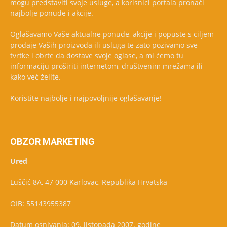
mogu predstaviti svoje usluge, a korisnici portala pronaći
najbolje ponude i akcije.
Oglašavamo Vaše aktualne ponude, akcije i popuste s ciljem
prodaje Vaših proizvoda ili usluga te zato pozivamo sve
tvrtke i obrte da dostave svoje oglase, a mi ćemo tu
informaciju proširiti internetom, društvenim mrežama ili
kako već želite.
Koristite najbolje i najpovoljnije oglašavanje!
OBZOR MARKETING
Ured
Luščić 8A, 47 000 Karlovac, Republika Hrvatska
OIB: 55143955387
Datum osnivanja: 09. listopada 2007. godine