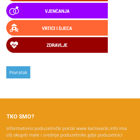
TKO SMO?
Informativno poduzetnički portal www.karlovacki.info ima
cilj okupiti male i srednje poduzetnike gdje poduzetnici