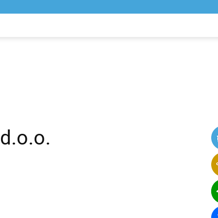
NIK
VIJESTI
d.o.o.