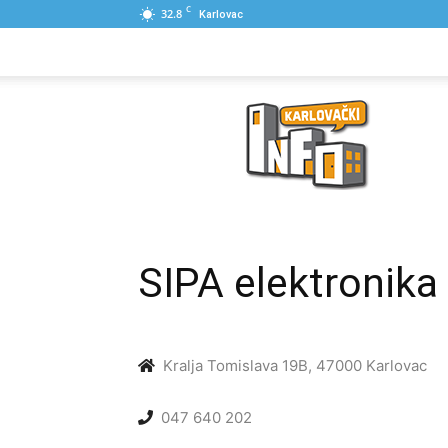
C
32.8
Karlovac
NASLOVNA
PONUDE
POSLOVNI IME
Karlovački
Info
SIPA elektronika 
Kralja Tomislava 19B, 47000 Karlovac
047 640 202