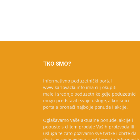
TKO SMO?
Informativno poduzetnički portal
www.karlovacki.info ima cilj okupiti
male i srednje poduzetnike gdje poduzetnici
mogu predstaviti svoje usluge, a korisnici
portala pronaći najbolje ponude i akcije.
Oglašavamo Vaše aktualne ponude, akcije i
popuste s ciljem prodaje Vaših proizvoda ili
usluga te zato pozivamo sve tvrtke i obrte da
dostave svoje oglase, a mi ćemo tu informacij