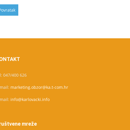
ONTAKT
l: 047/400 626
-mail:
marketing.obzor@ka.t-com.hr
-mail:
info@karlovacki.info
ruštvene mreže