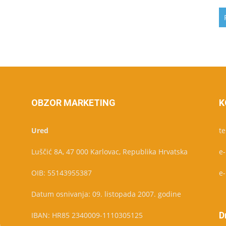
OBZOR MARKETING
K
Ured
te
Luščić 8A, 47 000 Karlovac, Republika Hrvatska
e
OIB: 55143955387
e
Datum osnivanja: 09. listopada 2007. godine
D
IBAN: HR85 2340009-1110305125
u