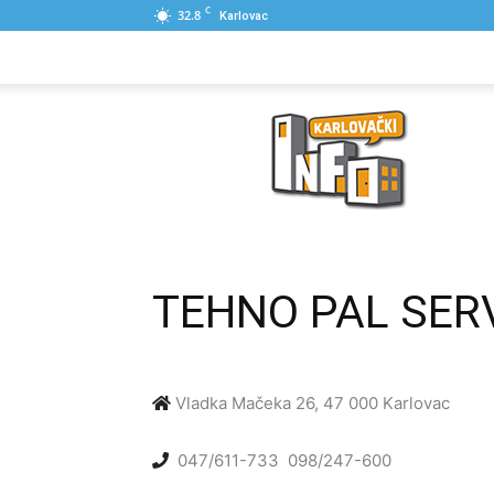
C
32.8
Karlovac
NASLOVNA
PONUDE
POSLOVNI IME
Karlovački
Info
TEHNO PAL SER
Vladka Mačeka 26, 47 000 Karlovac
047/611-733
098/247-600