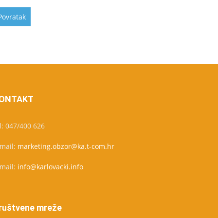
ONTAKT
l: 047/400 626
-mail:
marketing.obzor@ka.t-com.hr
-mail:
info@karlovacki.info
ruštvene mreže