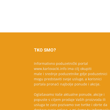
TKO SMO?
Informativno poduzetnički portal
www.karlovacki.info ima cilj okupiti
male i srednje poduzetnike gdje poduzetnici
mogu predstaviti svoje usluge, a korisnici
portala pronaći najbolje ponude i akcije.
Oglašavamo Vaše aktualne ponude, akcije i
popuste s ciljem prodaje Vaših proizvoda ili
usluga te zato pozivamo sve tvrtke i obrte da
dostave svoje oglase, a mi ćemo tu informacij