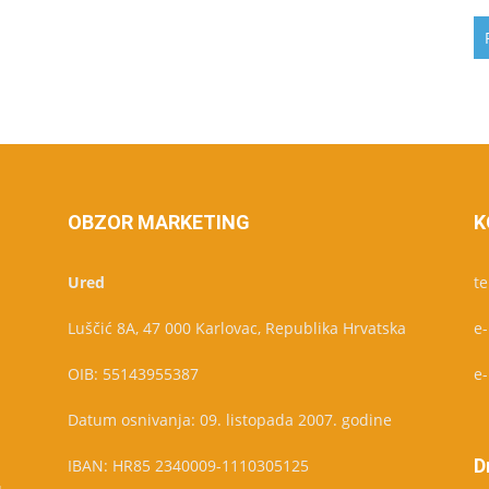
OBZOR MARKETING
K
Ured
te
Luščić 8A, 47 000 Karlovac, Republika Hrvatska
e
OIB: 55143955387
e
Datum osnivanja: 09. listopada 2007. godine
D
IBAN: HR85 2340009-1110305125
u