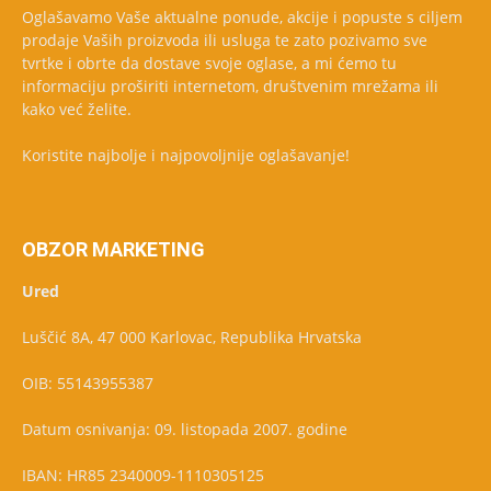
Oglašavamo Vaše aktualne ponude, akcije i popuste s ciljem
prodaje Vaših proizvoda ili usluga te zato pozivamo sve
tvrtke i obrte da dostave svoje oglase, a mi ćemo tu
informaciju proširiti internetom, društvenim mrežama ili
kako već želite.
Koristite najbolje i najpovoljnije oglašavanje!
OBZOR MARKETING
Ured
Luščić 8A, 47 000 Karlovac, Republika Hrvatska
OIB: 55143955387
Datum osnivanja: 09. listopada 2007. godine
IBAN: HR85 2340009-1110305125