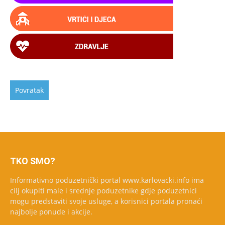
TKO SMO?
Informativno poduzetnički portal www.karlovacki.info ima
cilj okupiti male i srednje poduzetnike gdje poduzetnici
mogu predstaviti svoje usluge, a korisnici portala pronaći
najbolje ponude i akcije.