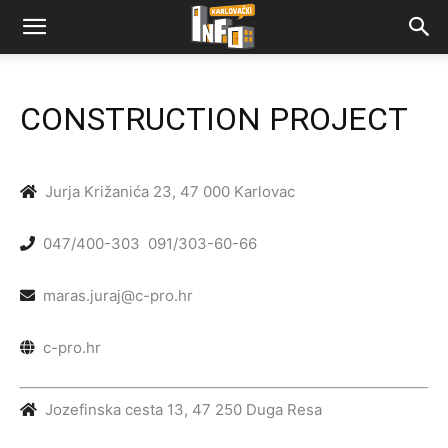
CONSTRUCTION PROJECT
Jurja Križanića 23, 47 000 Karlovac
047/400-303
091/303-60-66
maras.juraj@c-pro.hr
c-pro.hr
Jozefinska cesta 13, 47 250 Duga Resa