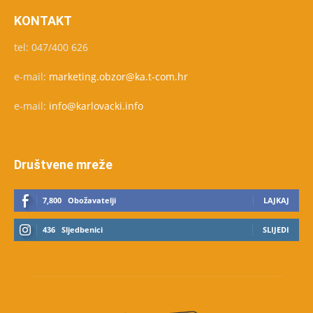
KONTAKT
tel: 047/400 626
e-mail:
marketing.obzor@ka.t-com.hr
e-mail:
info@karlovacki.info
Društvene mreže
7,800
Obožavatelji
LAJKAJ
436
Sljedbenici
SLIJEDI