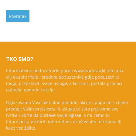
TKO SMO?
Informativno poduzetnički portal www.karlovacki.info ima
cilj okupiti male i srednje poduzetnike gdje poduzetnici
mogu predstaviti svoje usluge, a korisnici portala pronaći
najbolje ponude i akcije.
Oglašavamo Vaše aktualne ponude, akcije i popuste s ciljem
prodaje Vaših proizvoda ili usluga te zato pozivamo sve
tvrtke i obrte da dostave svoje oglase, a mi ćemo tu
informaciju proširiti internetom, društvenim mrežama ili
kako već želite.