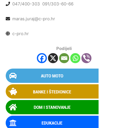
047/400-303
091/303-60-66
maras.juraj@c-pro.hr
c-pro.hr
Podijeli