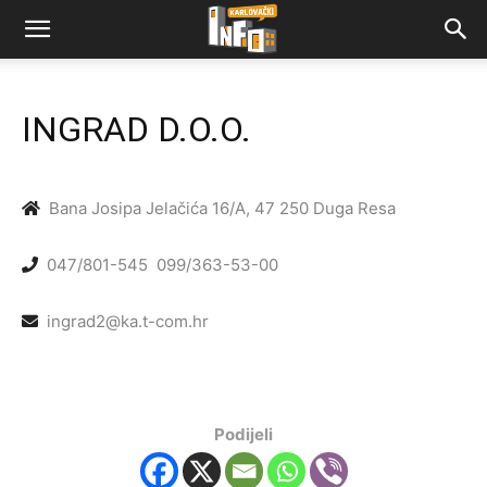
INGRAD D.O.O.
Bana Josipa Jelačića 16/A, 47 250 Duga Resa
047/801-545
099/363-53-00
ingrad2@ka.t-com.hr
Podijeli