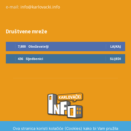
e-mail:
info@karlovacki.info
Društvene mreže
7,800
Obožavatelji
LAJKAJ
436
Sljedbenici
SLIJEDI
Ova stranica koristi kolačiće (Cookies) kako bi Vam pružila