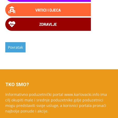
TKO SMO?
Informativno poduzetnički portal www.karlovacki.info ima
cilj okupiti male i srednje poduzetnike gdje poduzetnici
mogu predstaviti svoje usluge, a korisnici portala pronaći
najbolje ponude i akcije.