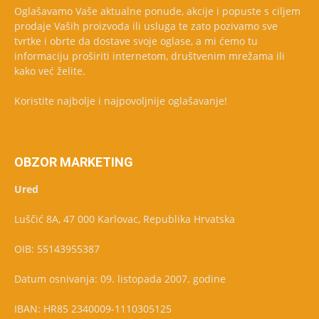
Oglašavamo Vaše aktualne ponude, akcije i popuste s ciljem
prodaje Vaših proizvoda ili usluga te zato pozivamo sve
tvrtke i obrte da dostave svoje oglase, a mi ćemo tu
informaciju proširiti internetom, društvenim mrežama ili
kako već želite.
Koristite najbolje i najpovoljnije oglašavanje!
OBZOR MARKETING
Ured
Luščić 8A, 47 000 Karlovac, Republika Hrvatska
OIB: 55143955387
Datum osnivanja: 09. listopada 2007. godine
IBAN: HR85 2340009-1110305125