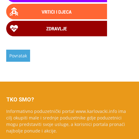
TKO SMO?
Informativno poduzetnički portal www.karlovacki.info ima
cilj okupiti male i srednje poduzetnike gdje poduzetnici
mogu predstaviti svoje usluge, a korisnici portala pronaći
najbolje ponude i akcije.