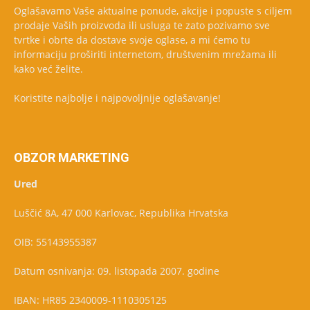
Oglašavamo Vaše aktualne ponude, akcije i popuste s ciljem
prodaje Vaših proizvoda ili usluga te zato pozivamo sve
tvrtke i obrte da dostave svoje oglase, a mi ćemo tu
informaciju proširiti internetom, društvenim mrežama ili
kako već želite.
Koristite najbolje i najpovoljnije oglašavanje!
OBZOR MARKETING
Ured
Luščić 8A, 47 000 Karlovac, Republika Hrvatska
OIB: 55143955387
Datum osnivanja: 09. listopada 2007. godine
IBAN: HR85 2340009-1110305125