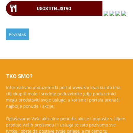
TKO SMO?
Informativno poduzetnički portal www.karlovacki.info ima
cilj okupiti male i srednje poduzetnike gdje poduzetnici
mogu predstaviti svoje usluge, a korisnici portala pronaći
najbolje ponude i akcije.
Oglašavamo Vaše aktualne ponude, akcije i popuste s ciljem
prodaje Vaših proizvoda ili usluga te zato pozivamo sve
tvrtke i obrte da dostave svoje oglase, a mi ćemo tu