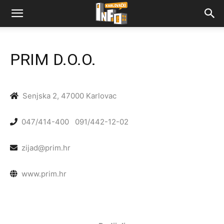
PRIM D.O.O.
Senjska 2, 47000 Karlovac
047/414-400
091/442-12-02
zijad@prim.hr
www.prim.hr