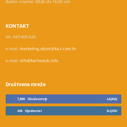
Radno vrijeme: 08,00 do 16,00 sati
KONTAKT
tel: 047/400 626
e-mail:
marketing.obzor@ka.t-com.hr
e-mail:
info@karlovacki.info
Društvene mreže
7,800
Obožavatelji
LAJKAJ
436
Sljedbenici
SLIJEDI