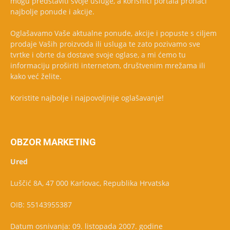
mogu predstaviti svoje usluge, a korisnici portala pronaći
najbolje ponude i akcije.
Oglašavamo Vaše aktualne ponude, akcije i popuste s ciljem
prodaje Vaših proizvoda ili usluga te zato pozivamo sve
tvrtke i obrte da dostave svoje oglase, a mi ćemo tu
informaciju proširiti internetom, društvenim mrežama ili
kako već želite.
Koristite najbolje i najpovoljnije oglašavanje!
OBZOR MARKETING
Ured
Luščić 8A, 47 000 Karlovac, Republika Hrvatska
OIB: 55143955387
Datum osnivanja: 09. listopada 2007. godine