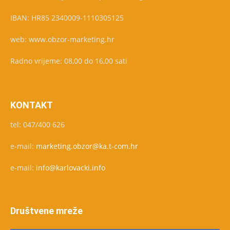
IBAN: HR85 2340009-1110305125
web: www.obzor-marketing.hr
Radno vrijeme: 08,00 do 16,00 sati
KONTAKT
tel: 047/400 626
e-mail:
marketing.obzor@ka.t-com.hr
e-mail:
info@karlovacki.info
Društvene mreže