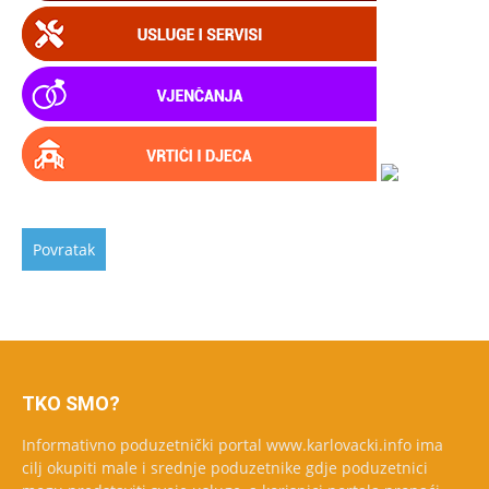
TKO SMO?
Informativno poduzetnički portal www.karlovacki.info ima
cilj okupiti male i srednje poduzetnike gdje poduzetnici