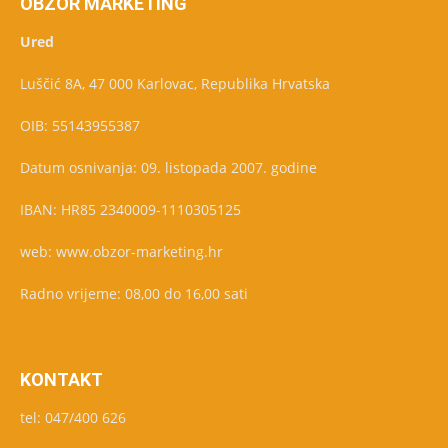
OBZOR MARKETING
Ured
Luščić 8A, 47 000 Karlovac, Republika Hrvatska
OIB: 55143955387
Datum osnivanja: 09. listopada 2007. godine
IBAN: HR85 2340009-1110305125
web: www.obzor-marketing.hr
Radno vrijeme: 08,00 do 16,00 sati
KONTAKT
tel: 047/400 626