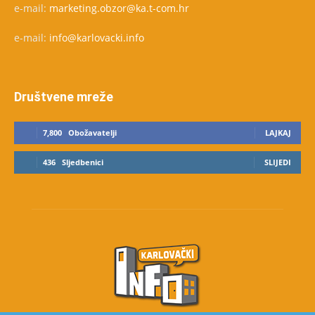
e-mail:
marketing.obzor@ka.t-com.hr
e-mail:
info@karlovacki.info
Društvene mreže
7,800
Obožavatelji
LAJKAJ
436
Sljedbenici
SLIJEDI