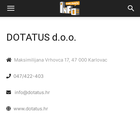
DOTATUS d.o.o.
Maksimilijana Vrhovca 17, 47 000 Karlovac
047/422-403
info@dotatus.hr
www.dotatus.hr