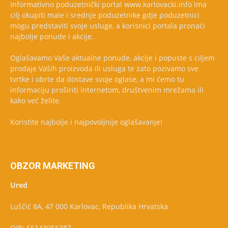
Informativno poduzetnički portal www.karlovacki.info ima
cilj okupiti male i srednje poduzetnike gdje poduzetnici
mogu predstaviti svoje usluge, a korisnici portala pronaći
najbolje ponude i akcije.
Oglašavamo Vaše aktualne ponude, akcije i popuste s ciljem
prodaje Vaših proizvoda ili usluga te zato pozivamo sve
tvrtke i obrte da dostave svoje oglase, a mi ćemo tu
informaciju proširiti internetom, društvenim mrežama ili
kako već želite.
Koristite najbolje i najpovoljnije oglašavanje!
OBZOR MARKETING
Ured
Luščić 8A, 47 000 Karlovac, Republika Hrvatska
OIB: 55143955387